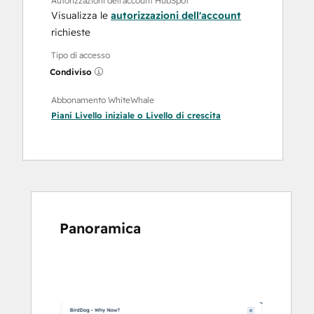
Autorizzazioni dell'account HubSpot
Visualizza le
autorizzazioni dell'account
richieste
Tipo di accesso
Condiviso
Abbonamento WhiteWhale
Piani
Livello iniziale
o
Livello di crescita
Panoramica
usa
i
tasti
Freccia