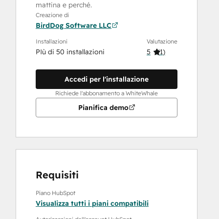
mattina e perché.
Creazione di
BirdDog Software LLC
Installazioni
Valutazione
PIù di 50 installazioni
5
(
1
)
Accedi per l'installazione
Richiede l'abbonamento a WhiteWhale
Pianifica demo
Requisiti
Piano HubSpot
Visualizza tutti i piani compatibili