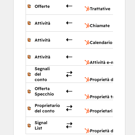
Trattat
Offerte
Trattative
Chiama
Attività
Chiamate
Calenda
Attività
Calendario
Attività
Attività
mail
Attività e-mail
Segnali
Propriet
del
dell'azie
conto
Proprietà dell'azienda
Propriet
Offerta
trattativ
Specchio
Proprietà trattativa
Proprietario
Proprie
del conto
Proprietari
Propriet
Signal
dell'azie
List
Proprietà dell'azienda