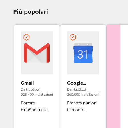
Più popolari
Gmail
Google
Calendar
Da HubSpot
Da HubSpot
528.400 installazioni
260.800 installazioni
Portare
Prenota riunioni
HubSpot nella
in modo
casella di posta
semplice e
in arrivo con
rapido con