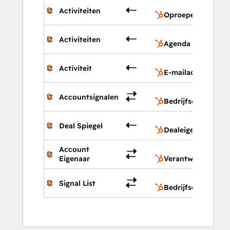
Opr
Activiteiten
Oproepen
Age
Activiteiten
Agenda
E-ma
Activiteit
E-mailactiviteiten
Bedr
Accountsignalen
Bedrijfseigenscha
Deal
Deal Spiegel
Dealeigenschappe
Account
Vera
Eigenaar
Verantwoordelijk
Bedr
Signal List
Bedrijfseigenscha