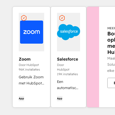
MEE
Bo
op
me
Hu
Maa
Zoom
Salesforce
Solu
Door HubSpot
Door
96K installaties
HubSpot
elke
19K installaties
Gebruik Zoom
Een
met HubSpot
automatische
vergaderingen,
sync in twee
workflows,
App
App
richtingen
contactrecords
tussen
en meer.
HubSpot en