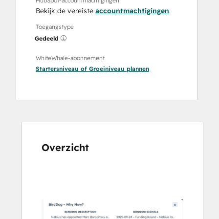
HubSpot-accountmachtigingen
Bekijk de vereiste
accountmachtigingen
Toegangstype
Gedeeld
WhiteWhale-abonnement
Startersniveau
of
Groeiniveau
plannen
Overzicht
Gebruik
de
pijltoetsen
om
andere