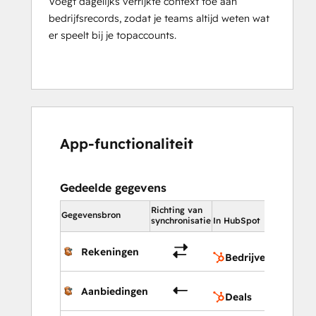
Voegt dagelijks verrijkte context toe aan
bedrijfsrecords, zodat je teams altijd weten wat
er speelt bij je topaccounts.
App-functionaliteit
Gedeelde gegevens
Richting van
In HubS
Gegevensbron
synchronisatie
In HubSpot
Bedr
Rekeningen
Bedrijven
Deal
Aanbiedingen
Deals