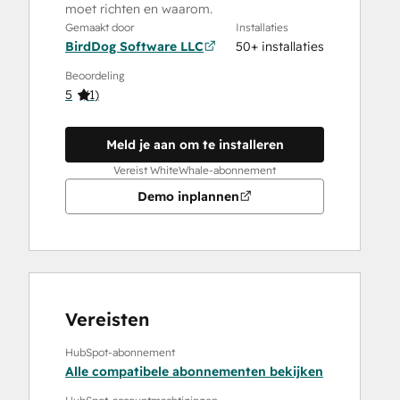
moet richten en waarom.
Gemaakt door
Installaties
BirdDog Software LLC
50+ installaties
Beoordeling
5
(
1
)
Meld je aan om te installeren
Vereist WhiteWhale-abonnement
Demo inplannen
Vereisten
HubSpot-abonnement
Alle compatibele abonnementen bekijken