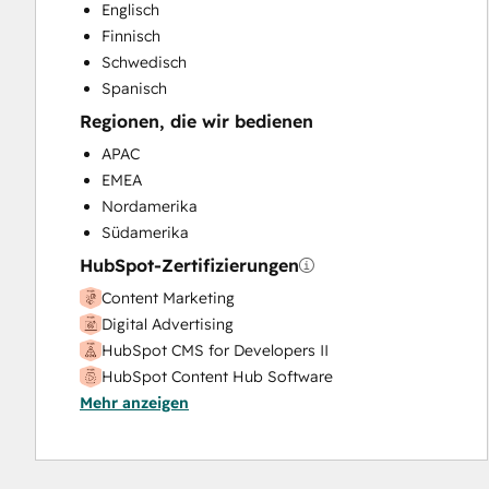
Website Design
Englisch
Website Development
Finnisch
Website Migration
Schwedisch
Spanisch
Regionen, die wir bedienen
APAC
EMEA
Nordamerika
Südamerika
HubSpot-Zertifizierungen
Content Marketing
Digital Advertising
HubSpot CMS for Developers II
HubSpot Content Hub Software
Mehr anzeigen
Inbound
Inbound Marketing
Inbound Sales
SEO