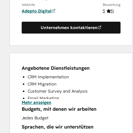
Website
Bewertung
Adepto Digital
5
(
3
)
Unternehmen kontaktieren
Angebotene Dienstleistungen
CRM Implementation
CRM Migration
Customer Survey and Analysis
Email Marketing
Mehr anzeigen
Help Desk Implementation
Budgets, mit denen wir arbeiten
Knowledge Base Development
Jedes Budget
Programmable Automation
Sprachen, die wir unterstützen
Search Engine Optimization