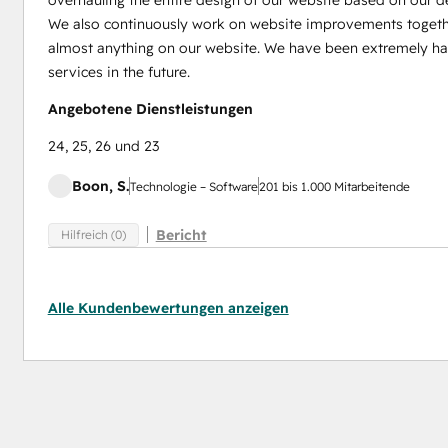
overhauling the entire design of our website based on our d
We also continuously work on website improvements togethe
almost anything on our website. We have been extremely happ
services in the future.
Angebotene Dienstleistungen
24, 25, 26 und 23
Boon, S.
Technologie – Software
201 bis 1.000 Mitarbeitende
Bericht
Hilfreich (0)
Alle Kundenbewertungen anzeigen