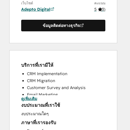
เว็บไซต์
คะแนน
Adepto Digital
5
(
3
)
ข้อมูลติดต่อทางธุรกิจ
บริการที่เรามีให้
CRM Implementation
CRM Migration
Customer Survey and Analysis
Email Marketing
ดูเพิ่มเติม
Help Desk Implementation
งบประมาณที่เราใช้
Knowledge Base Development
งบประมาณใดๆ
Programmable Automation
ภาษาที่เรารองรับ
Search Engine Optimization
Website Design