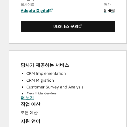
웹사이트
평가
Adepto Digital
5
(
3
)
비즈니스 문의
당사가 제공하는 서비스
CRM Implementation
CRM Migration
Customer Survey and Analysis
Email Marketing
더 보기
Help Desk Implementation
작업 예산
Knowledge Base Development
모든 예산
Programmable Automation
지원 언어
Search Engine Optimization