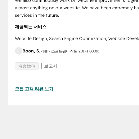
We also continuously work on website improvements togethe
almost anything on our website. We have been extremely happ
services in the future.
제공되는 서비스
Website Design, Search Engine Optimization, Website Deve
Boon, S.
기술 - 소프트웨어
직원 201~1,000명
보고서
유용함(0)
모든 고객 리뷰 보기