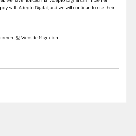
r. We have noticed that Adepto Digital can implement
y with Adepto Digital, and we will continue to use their
lopment 및 Website Migration