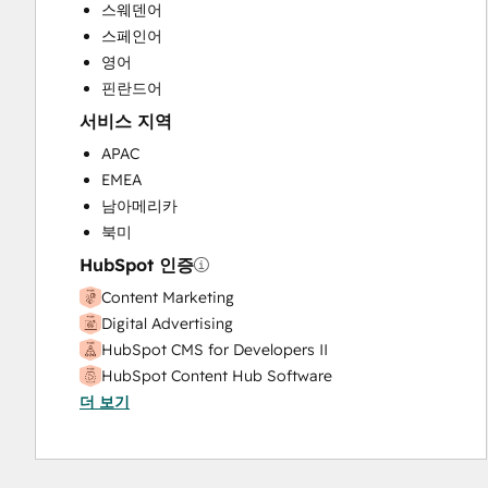
Website Design
스웨덴어
Website Development
스페인어
Website Migration
영어
핀란드어
서비스 지역
APAC
EMEA
남아메리카
북미
HubSpot 인증
Content Marketing
Digital Advertising
HubSpot CMS for Developers II
HubSpot Content Hub Software
더 보기
Inbound
Inbound Marketing
Inbound Sales
SEO II