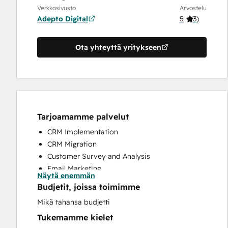
Verkkosivusto
Arvostelu
Adepto Digital
5
(
3
)
Ota yhteyttä yritykseen
Tarjoamamme palvelut
CRM Implementation
CRM Migration
Customer Survey and Analysis
Email Marketing
Näytä enemmän
Help Desk Implementation
Budjetit, joissa toimimme
Knowledge Base Development
Mikä tahansa budjetti
Programmable Automation
Tukemamme kielet
Search Engine Optimization