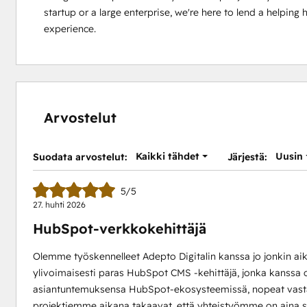
startup or a large enterprise, we're here to lend a helpin
experience.
Arvostelut
Kaikki tähdet
Uusin
Suodata arvostelut:
Järjestä:
5/5
27. huhti 2026
HubSpot-verkkokehittäjä
Olemme työskennelleet Adepto Digitalin kanssa jo jonkin aik
ylivoimaisesti paras HubSpot CMS -kehittäjä, jonka kanssa
asiantuntemuksensa HubSpot-ekosysteemissä, nopeat vasta
projektiemme aikana takaavat, että yhteistyömme on aina suj