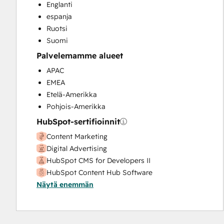
Website Design
Englanti
Website Development
espanja
Website Migration
Ruotsi
Suomi
Palvelemamme alueet
APAC
EMEA
Etelä-Amerikka
Pohjois-Amerikka
HubSpot-sertifioinnit
Content Marketing
Digital Advertising
HubSpot CMS for Developers II
HubSpot Content Hub Software
Näytä enemmän
Inbound
Inbound Marketing
Inbound Sales
SEO II