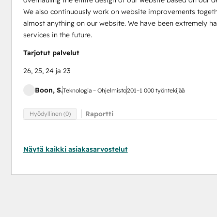
overhauling the entire design of our website based on our d
We also continuously work on website improvements togethe
almost anything on our website. We have been extremely happ
services in the future.
Tarjotut palvelut
26, 25, 24 ja 23
Boon, S.
Teknologia – Ohjelmisto
201–1 000 työntekijää
Raportti
Hyödyllinen (0)
Näytä kaikki asiakasarvostelut