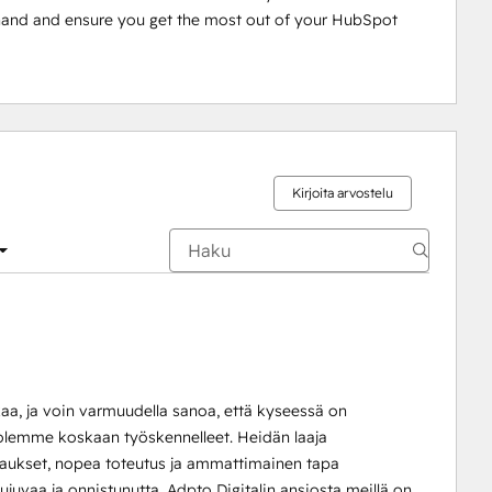
g hand and ensure you get the most out of your HubSpot 
Kirjoita arvostelu
aa, ja voin varmuudella sanoa, että kyseessä on
 olemme koskaan työskennelleet. Heidän laaja
ukset, nopea toteutus ja ammattimainen tapa
uvaa ja onnistunutta. Adpto Digitalin ansiosta meillä on