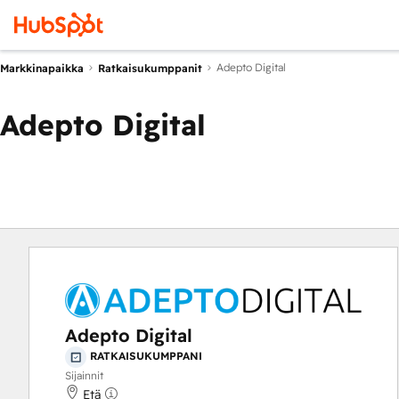
Adepto Digital
Markkinapaikka
Ratkaisukumppanit
Adepto Digital
Adepto Digital
RATKAISUKUMPPANI
Sijainnit
Etä