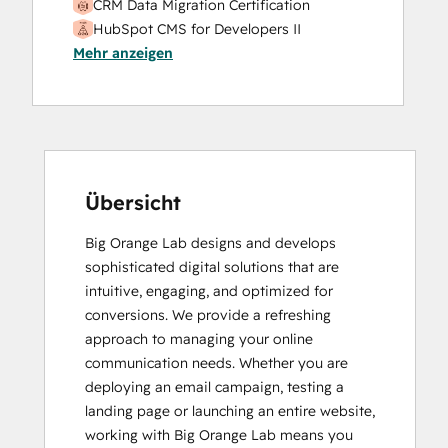
CRM Data Migration Certification
HubSpot CMS for Developers II
Mehr anzeigen
HubSpot Implementation for Partners
HubSpot Marketing Hub Software
Certification
HubSpot Sales Hub Software
Certification
HubSpot Solutions Partner
Inbound Marketing
Übersicht
Service Hub Software
Big Orange Lab designs and develops 
Social Media Marketing Certification
sophisticated digital solutions that are 
Course
intuitive, engaging, and optimized for 
conversions. We provide a refreshing 
approach to managing your online 
communication needs. Whether you are 
deploying an email campaign, testing a 
landing page or launching an entire website, 
working with Big Orange Lab means you 