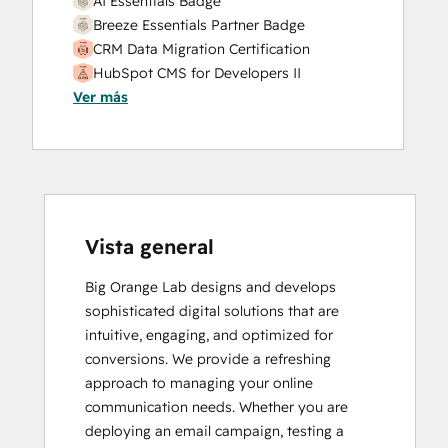
AI Essentials Badge
Breeze Essentials Partner Badge
CRM Data Migration Certification
HubSpot CMS for Developers II
Ver más
HubSpot Implementation for Partners
HubSpot Marketing Hub Software
Certification
HubSpot Sales Hub Software
Certification
HubSpot Solutions Partner
Inbound Marketing
Vista general
Service Hub Software
Big Orange Lab designs and develops 
Social Media Marketing Certification
sophisticated digital solutions that are 
Course
intuitive, engaging, and optimized for 
conversions. We provide a refreshing 
approach to managing your online 
communication needs. Whether you are 
deploying an email campaign, testing a 