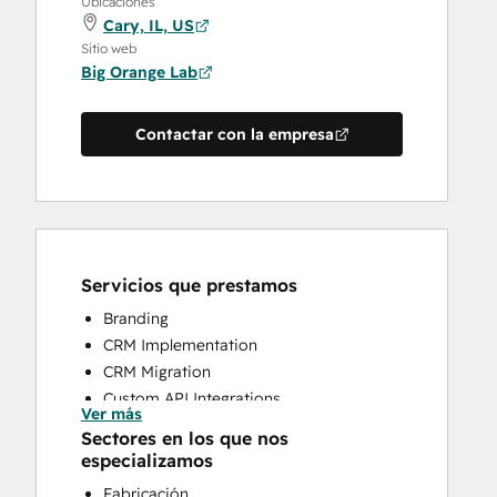
Ubicaciones
Cary, IL, US
Sitio web
Big Orange Lab
Contactar con la empresa
Servicios que prestamos
Branding
CRM Implementation
CRM Migration
Custom API Integrations
Ver más
Email Marketing
Sectores en los que nos
Search Engine Optimization
especializamos
Website Design
Fabricación