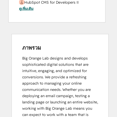
HubSpot CMS for Developers II
ดูเพิ่มเติม
HubSpot Implementation for Partners
HubSpot Marketing Hub Software
Certification
HubSpot Sales Hub Software
Certification
HubSpot Solutions Partner
Inbound Marketing
ภาพรวม
Service Hub Software
Big Orange Lab designs and develops 
Social Media Marketing Certification
sophisticated digital solutions that are 
Course
intuitive, engaging, and optimized for 
conversions. We provide a refreshing 
approach to managing your online 
communication needs. Whether you are 
deploying an email campaign, testing a 
landing page or launching an entire website, 
working with Big Orange Lab means you 
can expect to work with a team that is 