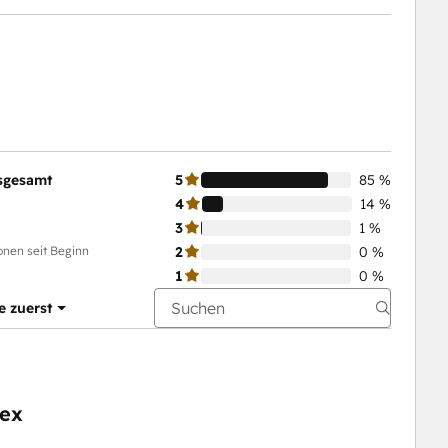
sgesamt
5
85 %
4
14 %
3
1 %
onen seit Beginn
2
0 %
1
0 %
e zuerst
uex