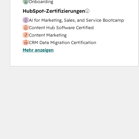
Onboarding
HubSpot-Zertifizierungen
AI for Marketing, Sales, and Service Bootcamp
Content Hub Software Certified
Content Marketing
CRM Data Migration Certification
Mehr anzeigen
Data Integrations Certification
Digital Advertising
Digital Marketing
Email Marketing Certification
Frictionless Sales
Guided Client Onboarding
HubSpot Implementation for Partners
HubSpot Marketing Hub Software Certification
HubSpot Reporting
HubSpot Sales Hub Software Certification
HubSpot Solutions Partner
HubSpot Trainer Certification