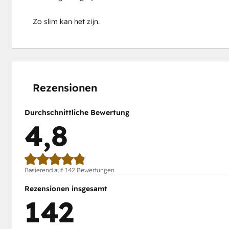
Zo slim kan het zijn.
0 %
0 %
1 %
14 %
85 %
abgeschlossen
abgeschlossen
abgeschlossen
abgeschlossen
abgeschlossen
Rezensionen
Durchschnittliche Bewertung
4,8
Basierend auf 142 Bewertungen
Rezensionen insgesamt
142