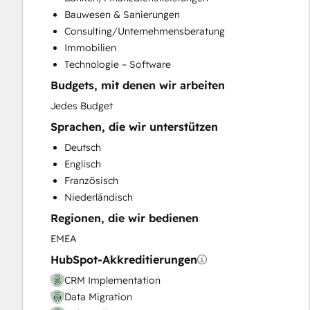
Customer Marketing
Bauwesen & Sanierungen
Customer Success Training
Consulting/Unternehmensberatung
Customer Support Training
Immobilien
Customer Survey and Analysis
Technologie – Software
Email Marketing
Budgets, mit denen wir arbeiten
Full Inbound Marketing Services
Help Desk Implementation
Jedes Budget
Knowledge Base Development
Sprachen, die wir unterstützen
Paid Advertising
Deutsch
Programmable Automation
Englisch
Sales and Marketing Alignment
Französisch
Sales Coaching and Training
Niederländisch
Sales Enablement
Regionen, die wir bedienen
Website Design
Website Development
EMEA
Website Migration
HubSpot-Akkreditierungen
CRM Implementation
Data Migration