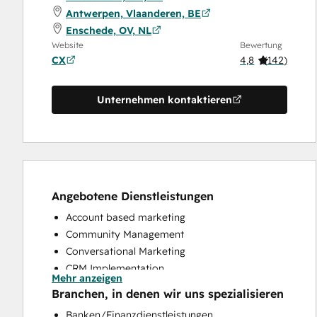
Antwerpen, Vlaanderen, BE
Enschede, OV, NL
Website
Bewertung
CX
4,8
(
142
)
Unternehmen kontaktieren
Angebotene Dienstleistungen
Account based marketing
Community Management
Conversational Marketing
CRM Implementation
Mehr anzeigen
CRM Migration
Branchen, in denen wir uns spezialisieren
Custom API Integrations
Banken/Finanzdienstleistungen