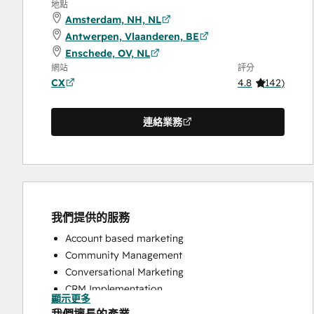
地點
Amsterdam, NH, NL
Antwerpen, Vlaanderen, BE
Enschede, OV, NL
網站
評分
CX
4.8
(
142
)
連絡業務
我們提供的服務
Account based marketing
Community Management
Conversational Marketing
CRM Implementation
顯示更多
CRM Migration