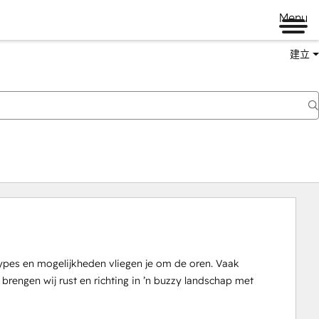
Menu
建立
pes en mogelijkheden vliegen je om de oren. Vaak 
engen wij rust en richting in ’n buzzy landschap met 