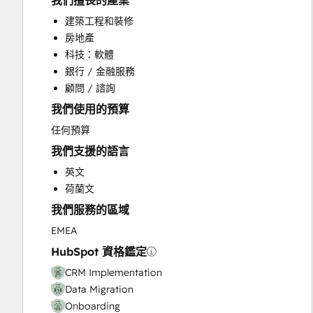
我們擅長的產業
Custom API Integrations
建築工程和裝修
Customer Marketing
房地產
Customer Success Training
科技：軟體
Customer Support Training
銀行 / 金融服務
Customer Survey and Analysis
顧問 / 諮詢
Email Marketing
我們使用的預算
Full Inbound Marketing Services
Help Desk Implementation
任何預算
Knowledge Base Development
我們支援的語言
Paid Advertising
英文
Programmable Automation
荷蘭文
Sales and Marketing Alignment
我們服務的區域
Sales Coaching and Training
Sales Enablement
EMEA
Website Design
HubSpot 資格鑑定
Website Development
CRM Implementation
Website Migration
Data Migration
Onboarding