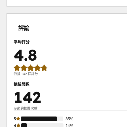
0%
0%
1%
14%
85%
完
完
完
完
完
成
成
成
成
成
評論
平均評分
4.8
依據 142 個評分
總檢閱數
142
歷來的檢閱次數
5
85%
4
14%