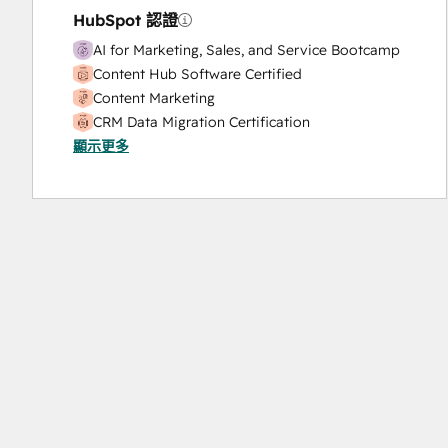
HubSpot 認證
AI for Marketing, Sales, and Service Bootcamp
Content Hub Software Certified
Content Marketing
CRM Data Migration Certification
顯示更多
Data Integrations Certification
Digital Advertising
Digital Marketing
Email Marketing Certification
Frictionless Sales
Guided Client Onboarding
HubSpot Implementation for Partners
HubSpot Marketing Hub Software Certification
HubSpot Reporting
HubSpot Sales Hub Software Certification
HubSpot Solutions Partner
HubSpot Trainer Certification
Inbound