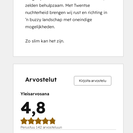
zelden behulpzaam. Met Twentse 
Implementation
nuchterheid brengen wij rust en richting in 
for
’n buzzy landschap met oneindige 
Partners
mogelijkheden.

HubSpot Marketing Hub Software
Certification
Zo slim kan het zijn.
HubSpot Reporting
HubSpot Sales Hub Software
Certification
HubSpot Solutions Partner
0 %
0 %
1 %
14 %
85 %
0 %
0 %
1 %
14 %
85 %
HubSpot
valmis
valmis
valmis
valmis
valmis
valmis
valmis
valmis
valmis
valmis
Trainer
Arvostelut
Kirjoita arvostelu
Certification
Inbound
Yleisarvosana
Inbound Marketing
4,8
Inbound Marketing Optimization
Inbound Sales
Integrating With HubSpot I: Foundations
Objectives-Based Onboarding
Perustuu 142 arvosteluun