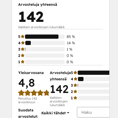
Platform Consulting
Arvosteluja yhteensä
Revenue Operations
142
Sales Enablement
Sales Management Training: Strategies
for Developing a Successful Modern
Kaikkien arvostelujen lukumäärä
Sales Team
5
85 %
Salesforce Integration Certification
4
14 %
SEO
3
1 %
SEO II
2
0 %
Service Hub Software
1
0 %
Social
Media
Yleisarvosana
Arvosteluja
5
Marketing
4,8
yhteensä
4
Certification
142
3
Course
2
Social
Kaikkien
1
Perustuu 142
arvostelujen
Media
arvosteluun
lukumäärä
Marketing
Suodata
Kaikki tähdet
Certification
arvostelut: