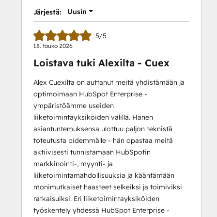
II
Uusin
Järjestä:
5/5
18. touko 2026
Loistava tuki Alexilta - Cuex
Alex Cuexilta on auttanut meitä yhdistämään ja
optimoimaan HubSpot Enterprise -
ympäristöämme useiden
liiketoimintayksiköiden välillä. Hänen
asiantuntemuksensa ulottuu paljon teknistä
toteutusta pidemmälle - hän opastaa meitä
aktiivisesti tunnistamaan HubSpotin
markkinointi-, myynti- ja
liiketoimintamahdollisuuksia ja kääntämään
monimutkaiset haasteet selkeiksi ja toimiviksi
ratkaisuiksi. Eri liiketoimintayksiköiden
työskentely yhdessä HubSpot Enterprise -