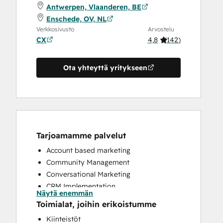
Antwerpen, Vlaanderen, BE
Enschede, OV, NL
Verkkosivusto
Arvostelu
CX
4,8
(
142
)
Ota yhteyttä yritykseen
Tarjoamamme palvelut
Account based marketing
Community Management
Conversational Marketing
CRM Implementation
Näytä enemmän
CRM Migration
Toimialat, joihin erikoistumme
Custom API Integrations
Kiinteistöt
Customer Marketing