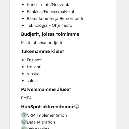
Konsultointi/Neuvonta
Customer Success Training
Pankki-/Finanssipalvelut
Customer Support Training
Rakentaminen ja Remontointi
Customer Survey and Analysis
Teknologia – Ohjelmisto
Email Marketing
Budjetit, joissa toimimme
Full Inbound Marketing Services
Help Desk Implementation
Mikä tahansa budjetti
Knowledge Base Development
Tukemamme kielet
Paid Advertising
Englanti
Programmable Automation
Hollanti
Sales and Marketing Alignment
ranska
Sales Coaching and Training
saksa
Sales Enablement
Palvelemamme alueet
Website Design
Website Development
EMEA
Website Migration
HubSpot-akkreditoinnit
CRM Implementation
Data Migration
Onboarding