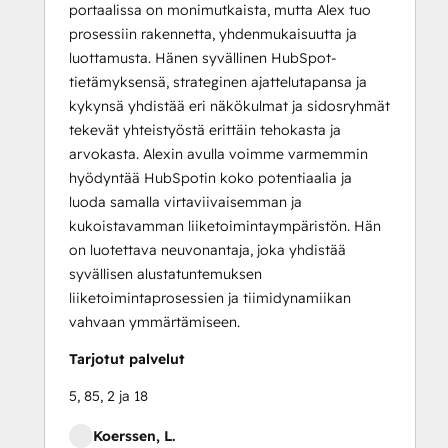
portaalissa on monimutkaista, mutta Alex tuo
prosessiin rakennetta, yhdenmukaisuutta ja
luottamusta. Hänen syvällinen HubSpot-
tietämyksensä, strateginen ajattelutapansa ja
kykynsä yhdistää eri näkökulmat ja sidosryhmät
tekevät yhteistyöstä erittäin tehokasta ja
arvokasta. Alexin avulla voimme varmemmin
hyödyntää HubSpotin koko potentiaalia ja
luoda samalla virtaviivaisemman ja
kukoistavamman liiketoimintaympäristön. Hän
on luotettava neuvonantaja, joka yhdistää
syvällisen alustatuntemuksen
liiketoimintaprosessien ja tiimidynamiikan
vahvaan ymmärtämiseen.
Tarjotut palvelut
5, 85, 2 ja 18
Koerssen, L.