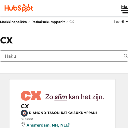
Me
Laadi
CX
Markkinapaikka
Ratkaisukumppanit
CX
CX
DIAMOND-TASON RATKAISUKUMPPANI
Sijainnit
Amsterdam, NH, NL