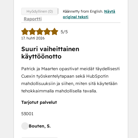
Käännetty from English.
Näytä
Hyödyllinen (0)
original teksti
Raportti
5/5
17. huhti 2026
Suuri vaiheittainen
käyttöönotto
Patrick ja Maarten opastivat meidät täydellisesti
Cuexin työskentelytapaan sekä HubSpotin
mahdollisuuksiin ja siihen, miten sitä käytetään
tehokkaimmalla mahdollisella tavalla.
Tarjotut palvelut
53001
Bouten, S.