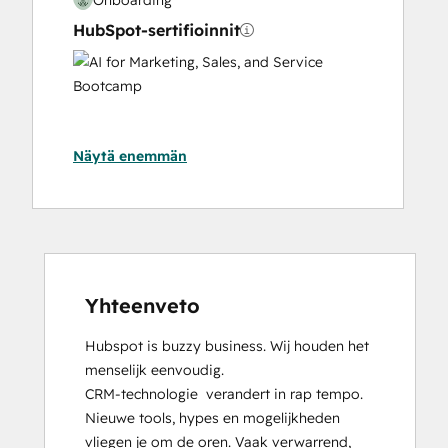
HubSpot-sertifioinnit
AI
for
Marketing,
Sales,
Näytä enemmän
and
Service
Bootcamp
Content Hub Software Certified
Content Marketing
CRM Data Migration Certification
Data Integrations Certification
Yhteenveto
Digital Advertising
Hubspot is buzzy business. Wij houden het 
Digital Marketing
menselijk eenvoudig.

Email Marketing Certification
CRM-technologie  verandert in rap tempo. 
Frictionless Sales
Nieuwe tools, hypes en mogelijkheden 
Guided Client Onboarding
vliegen je om de oren. Vaak verwarrend, 
HubSpot