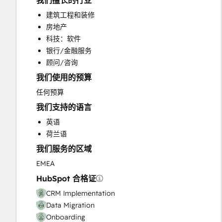
我们擅长的行业
Custom API Integrations
建筑工程和装修
Customer Marketing
房地产
Customer Success Training
科技：软件
Customer Support Training
银行/金融服务
Customer Survey and Analysis
顾问/咨询
Email Marketing
我们使用的预算
Full Inbound Marketing Services
Help Desk Implementation
任何预算
Knowledge Base Development
我们支持的语言
Paid Advertising
英语
Programmable Automation
荷兰语
Sales and Marketing Alignment
我们服务的区域
Sales Coaching and Training
Sales Enablement
EMEA
Website Design
HubSpot 合格证
Website Development
CRM Implementation
Website Migration
Data Migration
Onboarding