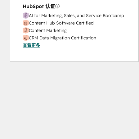
HubSpot 认证
AI for Marketing, Sales, and Service Bootcamp
Content Hub Software Certified
Content Marketing
CRM Data Migration Certification
查看更多
Data Integrations Certification
Digital Advertising
Digital Marketing
Email Marketing Certification
Frictionless Sales
Guided Client Onboarding
HubSpot Implementation for Partners
HubSpot Marketing Hub Software Certification
HubSpot Reporting
HubSpot Sales Hub Software Certification
HubSpot Solutions Partner
HubSpot Trainer Certification
Inbound