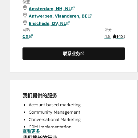
位置
Amsterdam, NH, NL
Antwerpen, Vlaanderen, BE
Enschede, OV, NL
网站
评分
CX
4.8
(
142
)
联系业务
我们提供的服务
Account based marketing
Community Management
Conversational Marketing
CRM Implementation
查看更多
CRM Migration