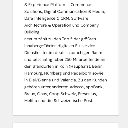
& Experience Platforms, Commerce 
Solutions, Digital Communication & Media, 
Data Intelligence & CRM, Software 
Architecture & Operation und Company 
Building.

nexum zählt zu den Top 5 der größten 
inhabergeführten digitalen Fullservice-
Dienstleister im deutschsprachigen Raum 
und beschäftigt über 250 Mitarbeitende an 
den Standorten in Köln (Hauptsitz), Berlin, 
Hamburg, Nürnberg und Paderborn sowie 
in Biel/Bienne und Valencia. Zu den Kunden 
gehören unter anderem Adecco, apoBank, 
Braun, Claas, Coop Schweiz, Fresenius, 
Melitta und die Schweizerische Post.
0 %
0 %
0 %
0 %
100 %
0 %
0 %
0 %
0 %
100 %