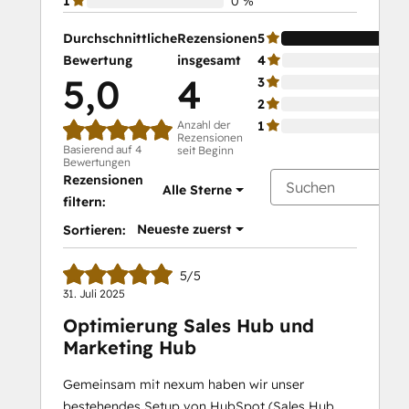
1
0 %
Durchschnittliche
Rezensionen
5
Bewertung
insgesamt
4
5,0
4
3
2
Anzahl der
1
Rezensionen
Basierend auf 4
seit Beginn
Bewertungen
Rezensionen
Alle Sterne
filtern:
Neueste zuerst
Sortieren:
5/5
31. Juli 2025
Optimierung Sales Hub und
Marketing Hub
Gemeinsam mit nexum haben wir unser
bestehendes Setup von HubSpot (Sales Hub