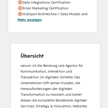
Data Integrations Certification
Email Marketing Certification
HubSpot Architecture I: Data Models and
Mehr anzeigen
APIs
HubSpot Implementation for Partners
HubSpot Sales Software
HubSpot Solutions Partner
Inbound Marketing
Integrating With HubSpot I: Foundations
Platform Consulting
Übersicht
Social Media Marketing Certification
nexum ist die Beratung und Agentur für 
Course
Kommunikation, Interaktion und 
Transaktion im digitalen Zeitalter. Das 
Unternehmen hilft seinen Kunden, die 
Herausforderungen der digitalen 
Transformation zu meistern und bietet 
diesen die komplette Bandbreite digitaler 
Services: Strategy & Innovation, Websites 