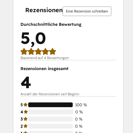
abgeschlossen
abgeschlossen
abgeschlossen
abgeschlossen
abgeschlossen
abgeschlossen
abgeschlossen
abgeschlossen
abgeschlossen
abgeschlos
Rezensionen
Eine Rezension schreiben
Durchschnittliche Bewertung
5,0
Basierend auf 4 Bewertungen
Rezensionen insgesamt
4
Anzahl der Rezensionen seit Beginn
5
100 %
4
0 %
3
0 %
2
0 %