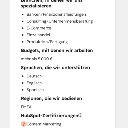
Branchen, in denen wir uns
CRM Implementation
spezialisieren
CRM Migration
Banken/Finanzdienstleistungen
Custom API Integrations
Consulting/Unternehmensberatung
Email Marketing
E-Commerce
Full Inbound Marketing Services
Einzelhandel
Programmable Automation
Produktion/Fertigung
Sales and Marketing Alignment
Budgets, mit denen wir arbeiten
Search Engine Optimization
Social Media
mehr als 5.000 €
Video Production
Sprachen, die wir unterstützen
Website Design
Deutsch
Website Development
Englisch
Website Migration
Spanisch
Regionen, die wir bedienen
EMEA
HubSpot-Zertifizierungen
Content Marketing