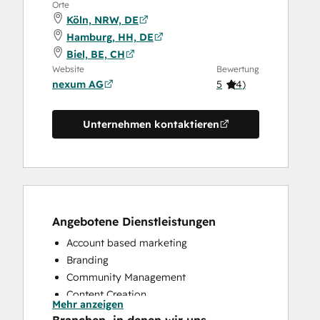
Orte
Köln, NRW, DE
Hamburg, HH, DE
Biel, BE, CH
Website
Bewertung
nexum AG
5
(
4
)
Unternehmen kontaktieren
Angebotene Dienstleistungen
Account based marketing
Branding
Community Management
Content Creation
Mehr anzeigen
Conversational Marketing