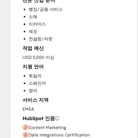
전문 산업 분야
CRM Implementation
뱅킹/금융 서비스
CRM Migration
소매
Custom API Integrations
이커머스
Email Marketing
제조
Full Inbound Marketing Services
컨설팅/자문
Programmable Automation
작업 예산
Sales and Marketing Alignment
Search Engine Optimization
USD 5,000 이상
Social Media
지원 언어
Video Production
독일어
Website Design
스페인어
Website Development
영어
Website Migration
서비스 지역
EMEA
HubSpot 인증
Content Marketing
Data Integrations Certification