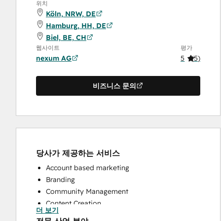
위치
Köln, NRW, DE
Hamburg, HH, DE
Biel, BE, CH
웹사이트
평가
nexum AG
5
(
5
)
비즈니스 문의
당사가 제공하는 서비스
Account based marketing
Branding
Community Management
Content Creation
더 보기
Conversational Marketing