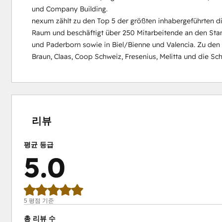
und Company Building.

nexum zählt zu den Top 5 der größten inhabergeführten dig
Raum und beschäftigt über 250 Mitarbeitende an den Stand
und Paderborn sowie in Biel/Bienne und Valencia. Zu de
Braun, Claas, Coop Schweiz, Fresenius, Melitta und die Sc
0%
0%
0%
0%
100%
완
완
완
완
완
료
료
료
료
료
리뷰
평균 등급
5.0
5 평점 기준
총 리뷰 수