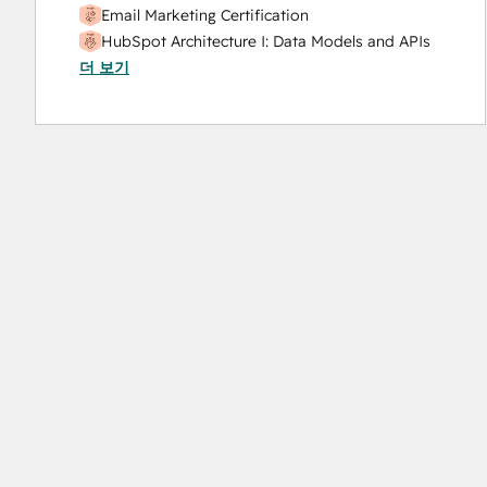
Email Marketing Certification
HubSpot Architecture I: Data Models and APIs
더 보기
HubSpot Implementation for Partners
HubSpot Sales Software
HubSpot Solutions Partner
Inbound Marketing
Integrating With HubSpot I: Foundations
Platform Consulting
Social Media Marketing Certification Course