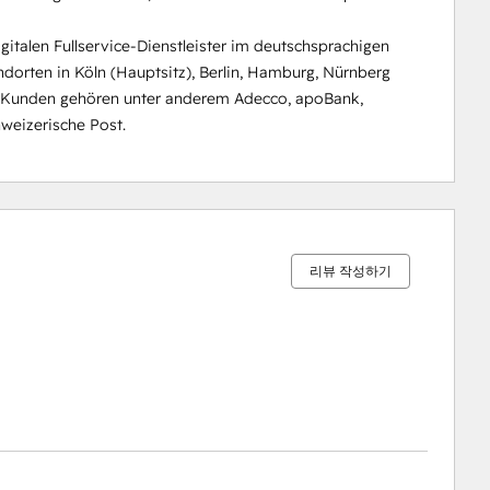
italen Fullservice-Dienstleister im deutschsprachigen 
orten in Köln (Hauptsitz), Berlin, Hamburg, Nürnberg 
n Kunden gehören unter anderem Adecco, apoBank, 
hweizerische Post.
0%
0%
0%
0%
100%
완
완
완
완
완
료
료
료
료
료
리뷰 작성하기