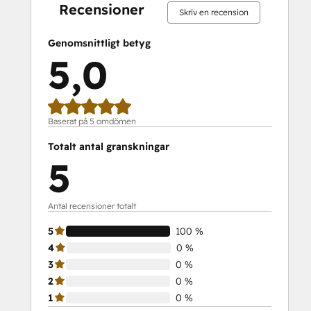
Recensioner
Skriv en recension
Genomsnittligt betyg
5,0
Baserat på 5 omdömen
Totalt antal granskningar
5
Antal recensioner totalt
5
100 %
4
0 %
3
0 %
2
0 %
1
0 %