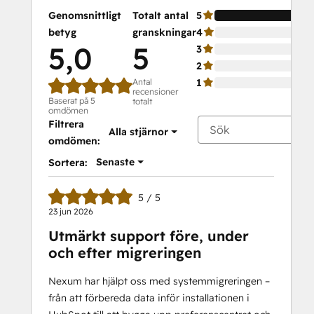
Genomsnittligt
Totalt antal
5
betyg
granskningar
4
5,0
5
3
2
Antal
1
recensioner
Baserat på 5
totalt
omdömen
Filtrera
Alla stjärnor
omdömen:
Senaste
Sortera:
5 / 5
23 jun 2026
Utmärkt support före, under
och efter migreringen
Nexum har hjälpt oss med systemmigreringen –
från att förbereda data inför installationen i