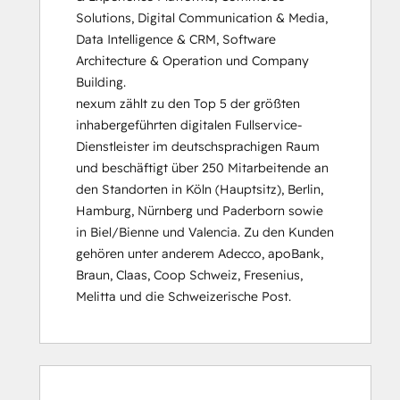
Solutions, Digital Communication & Media, 
Data Intelligence & CRM, Software 
Architecture & Operation und Company 
Building.

nexum zählt zu den Top 5 der größten 
inhabergeführten digitalen Fullservice-
Dienstleister im deutschsprachigen Raum 
und beschäftigt über 250 Mitarbeitende an 
den Standorten in Köln (Hauptsitz), Berlin, 
Hamburg, Nürnberg und Paderborn sowie 
in Biel/Bienne und Valencia. Zu den Kunden 
gehören unter anderem Adecco, apoBank, 
Braun, Claas, Coop Schweiz, Fresenius, 
Melitta und die Schweizerische Post.
0 %
0 %
0 %
0 %
100 %
0 %
0 %
0 %
0 %
100 %
slutfört
slutfört
slutfört
slutfört
slutfört
slutfört
slutfört
slutfört
slutfört
slutfört