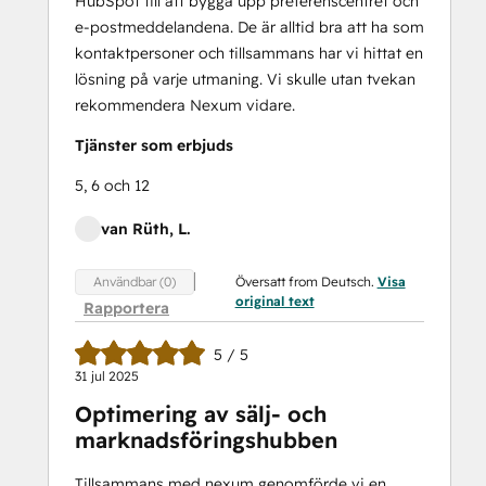
HubSpot till att bygga upp preferenscentret och
e-postmeddelandena. De är alltid bra att ha som
kontaktpersoner och tillsammans har vi hittat en
lösning på varje utmaning. Vi skulle utan tvekan
rekommendera Nexum vidare.
Tjänster som erbjuds
5, 6 och 12
van Rüth, L.
Översatt from Deutsch.
Visa
Användbar (0)
original text
Rapportera
5 / 5
31 jul 2025
Optimering av sälj- och
marknadsföringshubben
Tillsammans med nexum genomförde vi en