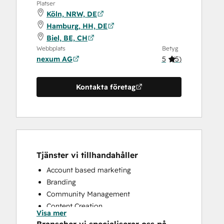
Platser
Köln, NRW, DE
Hamburg, HH, DE
Biel, BE, CH
Webbplats
Betyg
nexum AG
5
(
5
)
Kontakta företag
Tjänster vi tillhandahåller
Account based marketing
Branding
Community Management
Content Creation
Visa mer
Conversational Marketing