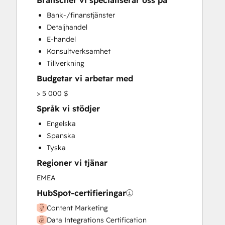
Branscher vi specialiserar oss på
CRM Implementation
Bank-/finanstjänster
CRM Migration
Detaljhandel
Custom API Integrations
E-handel
Email Marketing
Konsultverksamhet
Full Inbound Marketing Services
Tillverkning
Programmable Automation
Budgetar vi arbetar med
Sales and Marketing Alignment
Search Engine Optimization
> 5 000 $
Social Media
Språk vi stödjer
Video Production
Engelska
Website Design
Spanska
Website Development
Tyska
Website Migration
Regioner vi tjänar
EMEA
HubSpot-certifieringar
Content Marketing
Data Integrations Certification