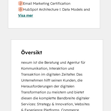
Email Marketing Certification
HubSpot Architecture I: Data Models and
Visa mer
APIs
HubSpot Implementation for Partners
HubSpot Sales Software
HubSpot Solutions Partner
Inbound Marketing
Integrating With HubSpot I: Foundations
Platform Consulting
Översikt
Social Media Marketing Certification
nexum ist die Beratung und Agentur für 
Course
Kommunikation, Interaktion und 
Transaktion im digitalen Zeitalter. Das 
Unternehmen hilft seinen Kunden, die 
Herausforderungen der digitalen 
Transformation zu meistern und bietet 
diesen die komplette Bandbreite digitaler 
Services: Strategy & Innovation, Websites 
& Experience Platforms, Commerce 