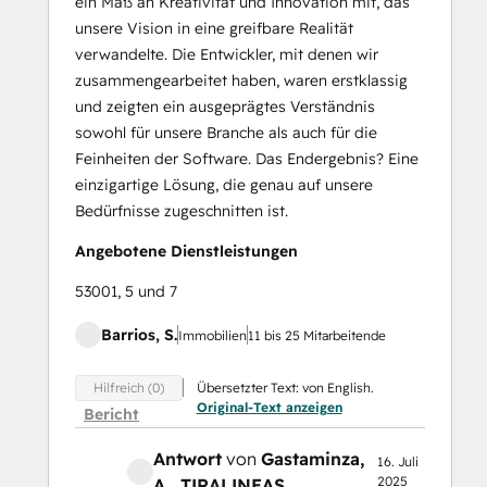
ein Maß an Kreativität und Innovation mit, das
unsere Vision in eine greifbare Realität
verwandelte. Die Entwickler, mit denen wir
zusammengearbeitet haben, waren erstklassig
und zeigten ein ausgeprägtes Verständnis
sowohl für unsere Branche als auch für die
Feinheiten der Software. Das Endergebnis? Eine
einzigartige Lösung, die genau auf unsere
Bedürfnisse zugeschnitten ist.
Angebotene Dienstleistungen
53001, 5 und 7
Barrios, S.
Immobilien
11 bis 25 Mitarbeitende
Übersetzter Text: von English.
Hilfreich (0)
Original-Text anzeigen
Bericht
Antwort
von
Gastaminza,
16. Juli
2025
A.
, TIRALINEAS