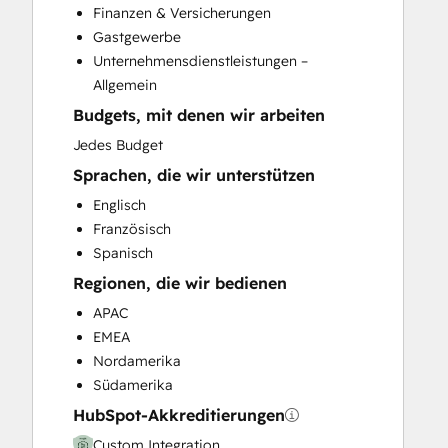
Finanzen & Versicherungen
Help Desk Implementation
Gastgewerbe
HubSpot Onboarding
Unternehmensdienstleistungen –
Knowledge Base Development
Allgemein
Paid Advertising
Budgets, mit denen wir arbeiten
Programmable Automation
Sales and Marketing Alignment
Jedes Budget
Sales Coaching and Training
Sprachen, die wir unterstützen
Sales Enablement
Englisch
Search Engine Optimization
Französisch
Website Design
Spanisch
Website Development
Regionen, die wir bedienen
Website Migration
APAC
EMEA
Nordamerika
Südamerika
HubSpot-Akkreditierungen
Custom Integration