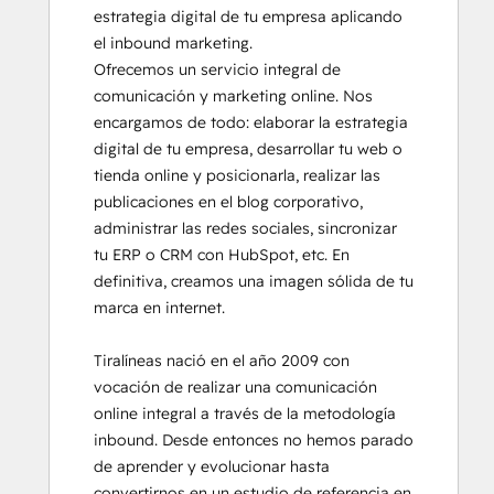
estrategia digital de tu empresa aplicando 
Salesforce Integration Certification
el inbound marketing. 

SEO
Ofrecemos un servicio integral de 
Service Hub Software
comunicación y marketing online. Nos 
Social Media Marketing Certification
encargamos de todo: elaborar la estrategia 
Course
digital de tu empresa, desarrollar tu web o 
Social Media Marketing Certification II
tienda online y posicionarla, realizar las 
publicaciones en el blog corporativo, 
administrar las redes sociales, sincronizar 
tu ERP o CRM con HubSpot, etc. En 
definitiva, creamos una imagen sólida de tu 
marca en internet.

Tiralíneas nació en el año 2009 con 
vocación de realizar una comunicación 
online integral a través de la metodología 
inbound. Desde entonces no hemos parado 
de aprender y evolucionar hasta 
convertirnos en un estudio de referencia en 