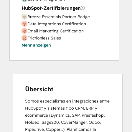
HubSpot-Zertifizierungen
Breeze Essentials Partner Badge
Data Integrations Certification
Email Marketing Certification
Frictionless Sales
Mehr anzeigen
HubSpot Implementation for Partners
HubSpot Marketing Hub Software
Certification
HubSpot Reporting
HubSpot Sales Software
HubSpot Solutions Partner
Inbound
Übersicht
Inbound Marketing
Somos especialistas en integraciones entre 
Inbound Marketing Optimization
HubSpot y sistemas tipo CRM, ERP y 
Integrating With HubSpot I: Foundations
ecommerce (Dynamics, SAP, Prestashop, 
Objectives-Based Onboarding
Holded, Sage200, CoverManger, Odoo, 
Platform Consulting
Pipedrive, Copper…). Planificamos la 
Revenue Operations