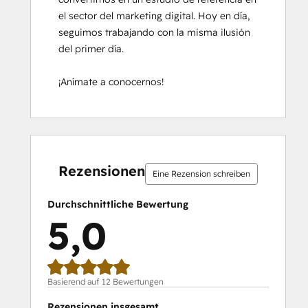
el sector del marketing digital. Hoy en día, 
seguimos trabajando con la misma ilusión 
del primer día.

¡Anímate a conocernos!
0 %
0 %
0 %
0 %
100 %
0 %
0 %
0 %
0 %
100 %
abgeschlossen
abgeschlossen
abgeschlossen
abgeschlossen
abgeschlossen
abgeschlossen
abgeschlossen
abgeschlossen
abgeschlossen
abgeschlos
Rezensionen
Eine Rezension schreiben
Durchschnittliche Bewertung
5,0
Basierend auf 12 Bewertungen
Rezensionen insgesamt