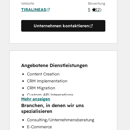
Website
Bewertung
TIRALINEAS
5
(
12
)
Unternehmen kontaktieren
Angebotene Dienstleistungen
Content Creation
CRM Implementation
CRM Migration
Custom API Integrations
Mehr anzeigen
Customer Marketing
Branchen, in denen wir uns
Customer Success Training
spezialisieren
Customer Support Training
Consulting/Unternehmensberatung
Email Marketing
E-Commerce
Full Inbound Marketing Services