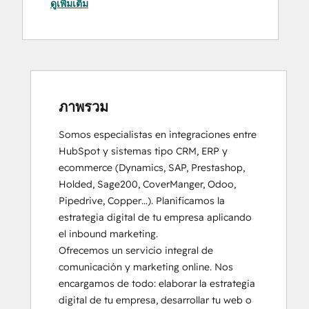
ดูเพิ่มเติม
Email Marketing Certification
Frictionless Sales
HubSpot Implementation for Partners
HubSpot Marketing Hub Software
Certification
HubSpot Reporting
HubSpot Sales Software
ภาพรวม
HubSpot Solutions Partner
Somos especialistas en integraciones entre 
Inbound
HubSpot y sistemas tipo CRM, ERP y 
Inbound Marketing
ecommerce (Dynamics, SAP, Prestashop, 
Inbound Marketing Optimization
Holded, Sage200, CoverManger, Odoo, 
Integrating With HubSpot I: Foundations
Pipedrive, Copper…). Planificamos la 
Objectives-Based Onboarding
estrategia digital de tu empresa aplicando 
Platform Consulting
el inbound marketing. 

Revenue Operations
Ofrecemos un servicio integral de 
Sales Management Training: Strategies
comunicación y marketing online. Nos 
for Developing a Successful Modern
encargamos de todo: elaborar la estrategia 
Sales Team
digital de tu empresa, desarrollar tu web o 
Salesforce Integration Certification