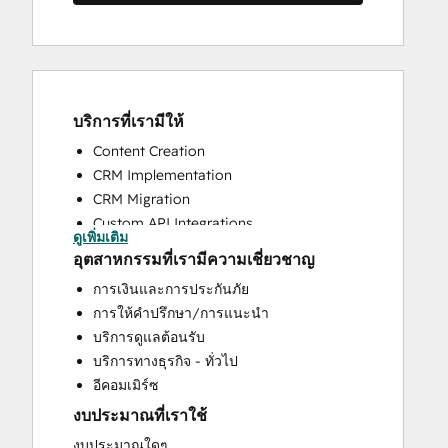
บริการที่เรามีให้
Content Creation
CRM Implementation
CRM Migration
Custom API Integrations
ดูเพิ่มเติม
Customer Marketing
อุตสาหกรรมที่เรามีความเชี่ยวชาญ
Customer Success Training
การเงินและการประกันภัย
Customer Support Training
การให้คำปรึกษา/การแนะนำ
Email Marketing
บริการดูแลต้อนรับ
Full Inbound Marketing Services
บริการทางธุรกิจ - ทั่วไป
Help Desk Implementation
อีคอมเมิร์ซ
HubSpot Onboarding
งบประมาณที่เราใช้
Knowledge Base Development
Paid Advertising
งบประมาณใดๆ