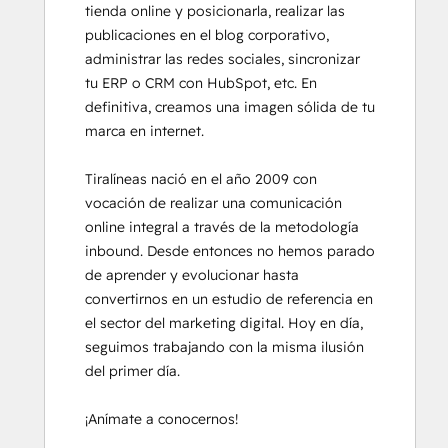
tienda online y posicionarla, realizar las 
Service Hub Software
publicaciones en el blog corporativo, 
Social Media Marketing Certification
administrar las redes sociales, sincronizar 
Course
tu ERP o CRM con HubSpot, etc. En 
Social Media Marketing Certification II
definitiva, creamos una imagen sólida de tu 
marca en internet.

Tiralíneas nació en el año 2009 con 
vocación de realizar una comunicación 
online integral a través de la metodología 
inbound. Desde entonces no hemos parado 
de aprender y evolucionar hasta 
convertirnos en un estudio de referencia en 
el sector del marketing digital. Hoy en día, 
seguimos trabajando con la misma ilusión 
del primer día.

¡Anímate a conocernos!