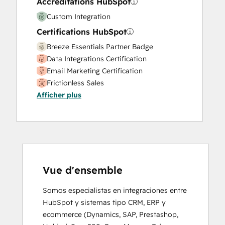
Accréditations HubSpot
Custom Integration
Certifications HubSpot
Breeze Essentials Partner Badge
Data Integrations Certification
Email Marketing Certification
Frictionless Sales
Afficher plus
HubSpot Implementation for Partners
HubSpot Marketing Hub Software
Certification
HubSpot Reporting
HubSpot Sales Software
HubSpot Solutions Partner
Inbound
Vue d'ensemble
Inbound Marketing
Somos especialistas en integraciones entre 
Inbound Marketing Optimization
HubSpot y sistemas tipo CRM, ERP y 
Integrating With HubSpot I: Foundations
ecommerce (Dynamics, SAP, Prestashop, 
Objectives-Based Onboarding