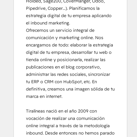
Holded, Sage200, CoverManger, Odoo, 
Platform Consulting
Pipedrive, Copper…). Planificamos la 
Revenue Operations
estrategia digital de tu empresa aplicando 
Salesforce Integration Certification
el inbound marketing. 

SEO
Ofrecemos un servicio integral de 
Service Hub Software
comunicación y marketing online. Nos 
Social Media Marketing Certification
encargamos de todo: elaborar la estrategia 
Course
digital de tu empresa, desarrollar tu web o 
Social Media Marketing Certification II
tienda online y posicionarla, realizar las 
publicaciones en el blog corporativo, 
administrar las redes sociales, sincronizar 
tu ERP o CRM con HubSpot, etc. En 
definitiva, creamos una imagen sólida de tu 
marca en internet.

Tiralíneas nació en el año 2009 con 
vocación de realizar una comunicación 
online integral a través de la metodología 
inbound. Desde entonces no hemos parado 