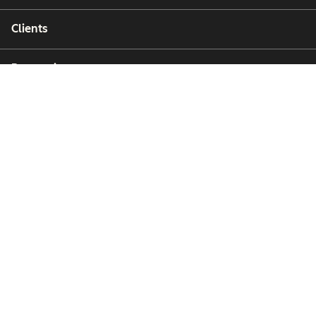
Clients
Partenaires
Copyright © 2026 HubSpot, Inc.
Centre de ressources juridiques
Politique de confidentialité
Sécurité