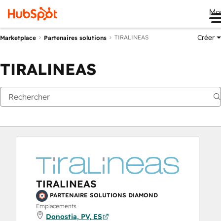
Me
Créer
TIRALINEAS
Marketplace
Partenaires solutions
TIRALINEAS
TIRALINEAS
PARTENAIRE SOLUTIONS DIAMOND
Emplacements
Donostia, PV, ES