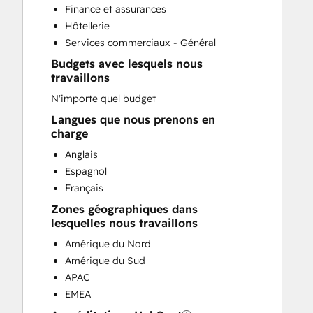
Finance et assurances
Help Desk Implementation
Hôtellerie
HubSpot Onboarding
Services commerciaux - Général
Knowledge Base Development
Budgets avec lesquels nous
Paid Advertising
travaillons
Programmable Automation
N'importe quel budget
Sales and Marketing Alignment
Sales Coaching and Training
Langues que nous prenons en
charge
Sales Enablement
Search Engine Optimization
Anglais
Website Design
Espagnol
Website Development
Français
Website Migration
Zones géographiques dans
lesquelles nous travaillons
Amérique du Nord
Amérique du Sud
APAC
EMEA