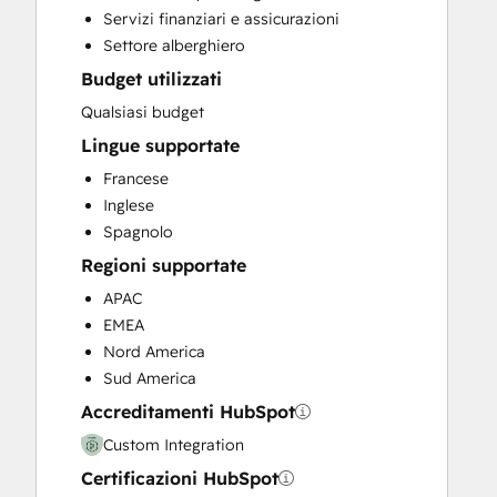
Servizi finanziari e assicurazioni
Help Desk Implementation
Settore alberghiero
HubSpot Onboarding
Budget utilizzati
Knowledge Base Development
Paid Advertising
Qualsiasi budget
Programmable Automation
Lingue supportate
Sales and Marketing Alignment
Francese
Sales Coaching and Training
Inglese
Sales Enablement
Spagnolo
Search Engine Optimization
Regioni supportate
Website Design
Website Development
APAC
Website Migration
EMEA
Nord America
Sud America
Accreditamenti HubSpot
Custom Integration
Certificazioni HubSpot