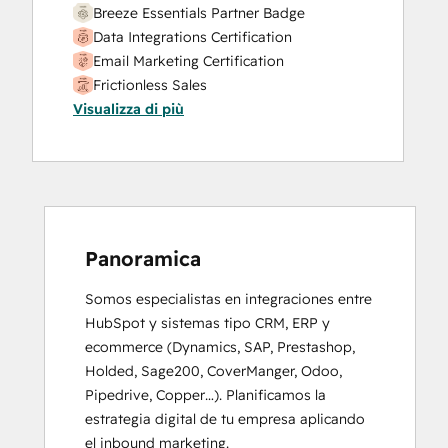
Breeze Essentials Partner Badge
Data Integrations Certification
Email Marketing Certification
Frictionless Sales
Visualizza di più
HubSpot Implementation for Partners
HubSpot Marketing Hub Software
Certification
HubSpot Reporting
HubSpot Sales Software
HubSpot Solutions Partner
Inbound
Panoramica
Inbound Marketing
Somos especialistas en integraciones entre 
Inbound Marketing Optimization
HubSpot y sistemas tipo CRM, ERP y 
Integrating With HubSpot I: Foundations
ecommerce (Dynamics, SAP, Prestashop, 
Objectives-Based Onboarding
Holded, Sage200, CoverManger, Odoo, 
Platform Consulting
Pipedrive, Copper…). Planificamos la 
Revenue Operations
estrategia digital de tu empresa aplicando 
Salesforce Integration Certification
el inbound marketing. 

SEO