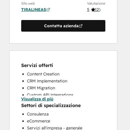
Sito web
Valutazione
TIRALINEAS
5
(
12
)
Contatta azienda
Servizi offerti
Content Creation
CRM Implementation
CRM Migration
Custom API Integrations
Visualizza di più
Customer Marketing
Settori di specializzazione
Customer Success Training
Consulenza
Customer Support Training
eCommerce
Email Marketing
Servizi all'impresa - generale
Full Inbound Marketing Services