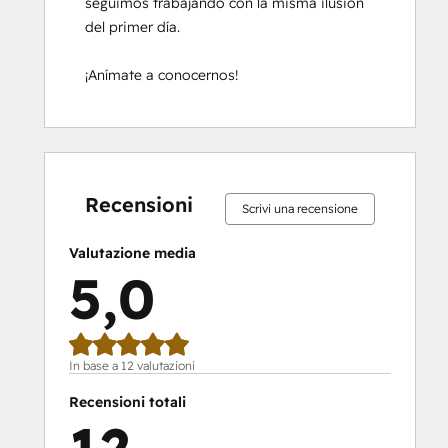
seguimos trabajando con la misma ilusión 
del primer día.

¡Anímate a conocernos!
Percentuale
Percentuale
Percentuale
Percentuale
Percentuale
Percentuale
Percentuale
Percentuale
Percentuale
Percentuale
completamento:
completamento:
completamento:
completamento:
completamento:
completamento:
completamento:
completamento:
completamento:
completament
0%
0%
0%
0%
100%
0%
0%
0%
0%
100%
Recensioni
Scrivi una recensione
Valutazione media
5,0
In base a 12 valutazioni
Recensioni totali
12