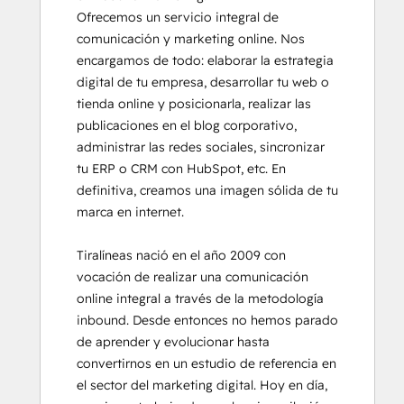
Ofrecemos un servicio integral de 
Service Hub Software
comunicación y marketing online. Nos 
Social Media Marketing Certification
encargamos de todo: elaborar la estrategia 
Course
digital de tu empresa, desarrollar tu web o 
Social Media Marketing Certification II
tienda online y posicionarla, realizar las 
publicaciones en el blog corporativo, 
administrar las redes sociales, sincronizar 
tu ERP o CRM con HubSpot, etc. En 
definitiva, creamos una imagen sólida de tu 
marca en internet.

Tiralíneas nació en el año 2009 con 
vocación de realizar una comunicación 
online integral a través de la metodología 
inbound. Desde entonces no hemos parado 
de aprender y evolucionar hasta 
convertirnos en un estudio de referencia en 
el sector del marketing digital. Hoy en día, 