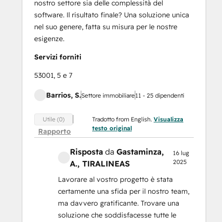
nostro settore sia delle complessità del
software. Il risultato finale? Una soluzione unica
nel suo genere, fatta su misura per le nostre
esigenze.
Servizi forniti
53001, 5 e 7
Barrios, S.
Settore immobiliare
11 - 25 dipendenti
Tradotto from English.
Visualizza
Utile (0)
testo original
Rapporto
Risposta
da
Gastaminza,
16 lug
2025
A.
, TIRALINEAS
Lavorare al vostro progetto è stata
certamente una sfida per il nostro team,
ma davvero gratificante. Trovare una
soluzione che soddisfacesse tutte le