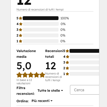
Numero di recensioni di tutti i tempi
5
100%
4
0%
3
0%
2
0%
1
0%
Valutazione
Recensioni
5
media
totali
4
5,0
12
3
2
Numero di
1
recensioni di
In base a 12
tutti i tempi
valutazioni
Filtra
Tutte le stelle
recensioni:
Più recenti
Ordina: