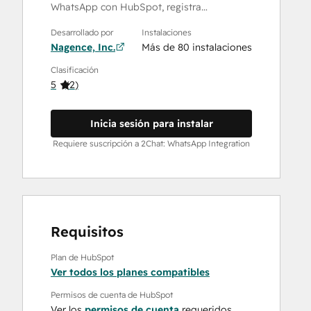
WhatsApp con HubSpot, registra…
Desarrollado por
Instalaciones
Nagence, Inc.
Más de 80 instalaciones
Clasificación
5
(
2
)
Inicia sesión para instalar
Requiere suscripción a 2Chat: WhatsApp Integration
Requisitos
Plan de HubSpot
Ver todos los planes compatibles
Permisos de cuenta de HubSpot
Ver los
permisos de cuenta
requeridos