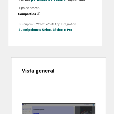
Tipo de acceso
Compartida
Suscripción: 2Chat: WhatsApp Integration
Suscripciones:
Único
,
Básico
o
Pro
Vista general
Utiliza
las
teclas
de
flecha
para