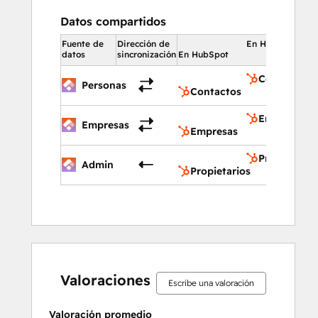
Datos compartidos
Fuente de
Dirección de
En HubSpot
datos
sincronización
En HubSpot
Contactos
Personas
Contactos
Empresas
Empresas
Empresas
Propietario
Admin
Propietarios
0%
0%
0%
40%
60%
0%
0%
0%
40%
60%
completo
completo
completo
completo
completo
completo
completo
completo
completo
completo
Valoraciones
Escribe una valoración
Valoración promedio