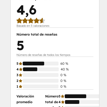
4,6
Basado en 5 valoraciones
Número total de reseñas
5
Número de reseñas de todos los tiempos
5
60 %
4
40 %
3
0 %
2
0 %
1
0 %
Valoración
Número
5
60
promedio
total de
4
40