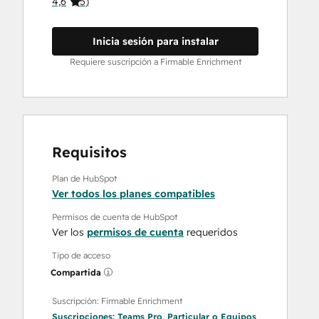
4,6
(
5
)
Inicia sesión para instalar
Requiere suscripción a Firmable Enrichment
Requisitos
Plan de HubSpot
Ver todos los planes compatibles
Permisos de cuenta de HubSpot
Ver los
permisos de cuenta
requeridos
Tipo de acceso
Compartida
Suscripción: Firmable Enrichment
Suscripciones:
Teams Pro
,
Particular
o
Equipos