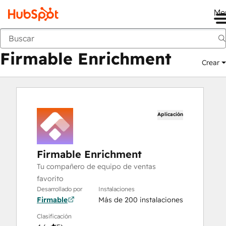
Me
Firmable Enrichment
Mercado
Aplicaciones
Firmable Enrichment
Crear
Aplicación
Firmable Enrichment
Tu compañero de equipo de ventas
favorito
Desarrollado por
Instalaciones
Firmable
Más de 200 instalaciones
Clasificación