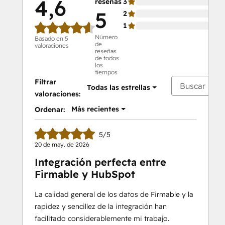
4,6
reseñas
3
0 
5
2
0 
1
0 
Número
Basado en 5
de
valoraciones
reseñas
de todos
los
tiempos
Filtrar
Todas las estrellas
valoraciones:
Más recientes
Ordenar:
5/5
20 de may. de 2026
Integración perfecta entre
Firmable y HubSpot
La calidad general de los datos de Firmable y la
rapidez y sencillez de la integración han
facilitado considerablemente mi trabajo.