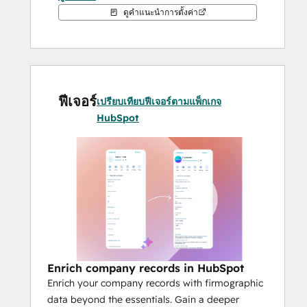
Enrich company records in HubSpot 
ดูคำแนะนำการตั้งค่า
for better targeting and segmentation 
Enrich your contact records in 
HubSpot including mobile phone 
contact details 
Maintain better database hygiene 
ฟีเจอร์
with more complete and accurate 
เปรียบเทียบฟีเจอร์ตามแพ็กเกจ
information  
HubSpot
Reduce tedious and time-consuming 
data management processes  
Up-level lead qualification and lead 
scoring for improved sales handling 
and routing processes  
Enrich from Firmable without leaving 
HubSpot 
And more! 
Enrich company records in HubSpot
Enrich your company records with firmographic
data beyond the essentials. Gain a deeper