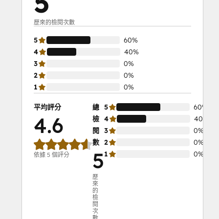
5
歷來的檢閱次數
5
60%
4
40%
3
0%
2
0%
1
0%
平均評分
總
5
60%
4.6
檢
4
40%
閱
3
0%
數
2
0%
5
1
0%
依據 5 個評分
歷
來
的
檢
閱
次
數