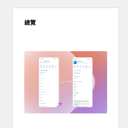
總覽
使
用
方
向
鍵
查
看
其
他
項
目