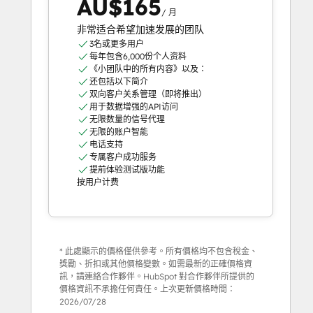
AU$165
/ 月
非常适合希望加速发展的团队
3名或更多用户
每年包含6,000份个人资料
《小团队中的所有内容》以及：
还包括以下简介
双向客户关系管理（即将推出）
用于数据增强的API访问
无限数量的信号代理
无限的账户智能
电话支持
专属客户成功服务
提前体验测试版功能
按用户计费
* 此處顯示的價格僅供參考。所有價格均不包含稅金、
獎勵、折扣或其他價格變數。如需最新的正確價格資
訊，請連絡合作夥伴。HubSpot 對合作夥伴所提供的
價格資訊不承擔任何責任。上次更新價格時間：
2026/07/28