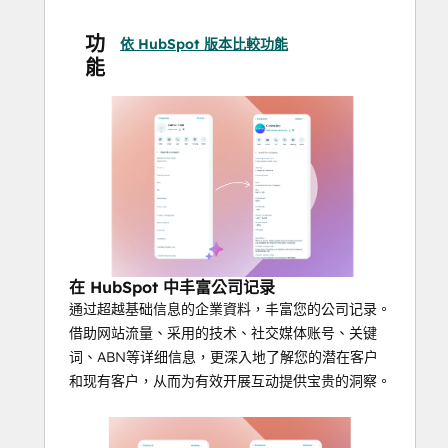
提升潜在客户资质评估和评分水平，优
功
化销售处理与分流流程  
依 HubSpot 版本比較功能
能
无需离开 HubSpot 即可通过 Firmable 
完善记录
还有更多！
在 HubSpot 中丰富公司记录
通过超越基础信息的企業資料，丰富您的公司记录。
借助网站流量、采用的技术、社交媒体账号、关键
词、ABN等详细信息，更深入地了解您的潜在客户
和现有客户，从而为有效开展互动提供宝贵的洞察。