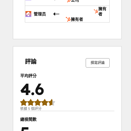
公司
擁有
管理员
者
擁有者
0%
0%
0%
40%
60%
0%
0%
0%
40%
60%
完
完
完
完
完
完
完
完
完
完
成
成
成
成
成
成
成
成
成
成
評論
撰寫評論
平均評分
4.6
依據 5 個評分
總檢閱數