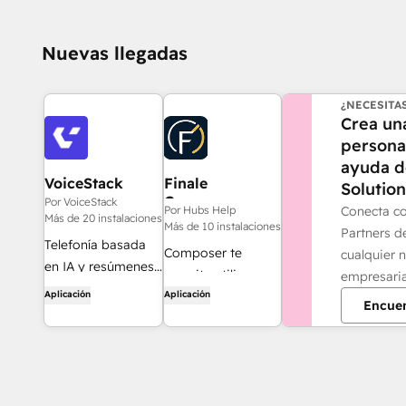
Nuevas llegadas
¿NECESITA
Crea un
personal
ayuda 
VoiceStack
Finale
Solution
Composer
Por VoiceStack
Conecta co
Por Hubs Help
Más de 20 instalaciones
Más de 10 instalaciones
Partners 
Telefonía basada
Composer te
cualquier 
en IA y resúmenes
permite utilizar
empresaria
automáticos de
Aplicación
Aplicación
herramientas de IA
Encuen
llamadas para
como Claude,
HubSpot
Gemini, ChatGPT y
Grok para generar
rápidamente
contenido modular