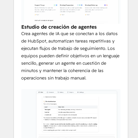
y desencadena acciones y resúmenes 
oportunos, lo que ayuda a los equipos a 
responder más rápido y mantener el 
impulso del pipeline.
Estudio de creación de agentes
Crea agentes de IA que se conectan a los datos
Al conectar Kritmatta a HubSpot, los 
de HubSpot, automatizan tareas repetitivas y
usuarios convierten el trabajo CRM manual 
ejecutan flujos de trabajo de seguimiento. Los
y propenso a errores en flujos de trabajo 
equipos pueden definir objetivos en un lenguaje
estructurados y automatizados que 
sencillo, generar un agente en cuestión de
mejoran la velocidad, la coherencia y la 
minutos y mantener la coherencia de las
calidad de los datos.
operaciones sin trabajo manual.