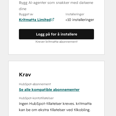
Bygg AI-agenter som snakker med dataene
dine
Bygget av
Installeringer
Kritmatta Limited
<10 installeringer
Logg på for å installere
Krever kritmatta-abonnement
Krav
HubSpot-abonnement
Se alle kompatible abonnementer
HubSpot-kontotillatelser
Ingen HubSpot-tillatelser kreves. kritmatta
kan be om ekstra tillatelser ved tilkobling.