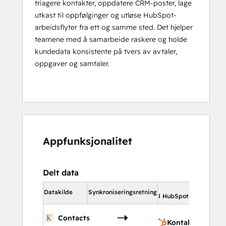
triagere kontakter, oppdatere CRM-poster, lage
utkast til oppfølginger og utløse HubSpot-
arbeidsflyter fra ett og samme sted. Det hjelper
teamene med å samarbeide raskere og holde
kundedata konsistente på tvers av avtaler,
oppgaver og samtaler.
Appfunksjonalitet
Delt data
I Hub
Datakilde
Synkroniseringsretning
I HubSpot
Ko
Contacts
Kontakter