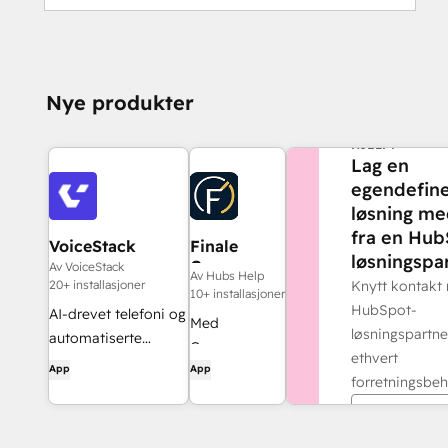
Nye produkter
TRENGER DU M
HJELP?
Lag en
egendefine
løsning me
fra en Hub
VoiceStack
Finale
løsningspar
Composer
Av VoiceStack
Av Hubs Help
20+ installasjoner
Knytt kontakt
10+ installasjoner
HubSpot-
AI-drevet telefoni og
Med
løsningspartne
automatiserte
Composer
ethvert
samtalesammendrag
App
App
kan du bruke
forretningsbeh
for HubSpot
AI-verktøy
Finn en pa
som Claude,
Gemini,