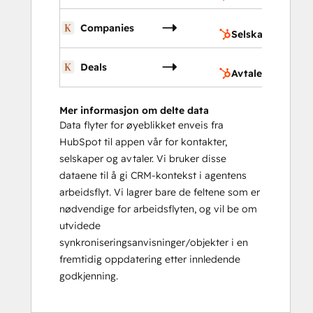
Se
Companies
Selskaper
Av
Deals
Avtaler
Mer informasjon om delte data
Data flyter for øyeblikket enveis fra
HubSpot til appen vår for kontakter,
selskaper og avtaler. Vi bruker disse
dataene til å gi CRM-kontekst i agentens
arbeidsflyt. Vi lagrer bare de feltene som er
nødvendige for arbeidsflyten, og vil be om
utvidede
synkroniseringsanvisninger/objekter i en
fremtidig oppdatering etter innledende
godkjenning.