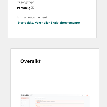
Tilgangstype
Personlig
kritmatta-abonnement
Startpakke
,
Vekst
eller
Skala
-abonnementer
Oversikt
Bruk
piltastene
for
å
vise
andre
elementer