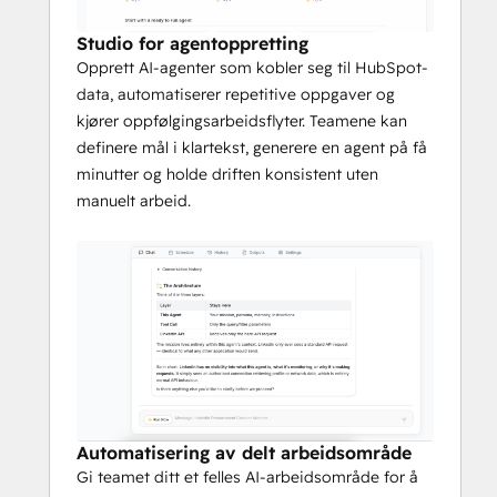
fremdriften i pipelinen oppe.
Studio for agentoppretting
Ved å koble Kritmatta til HubSpot kan 
Opprett AI-agenter som kobler seg til HubSpot-
brukerne forvandle manuelt, feilutsatt CRM-
data, automatiserer repetitive oppgaver og
arbeid til strukturerte, automatiserte 
kjører oppfølgingsarbeidsflyter. Teamene kan
arbeidsflyter som forbedrer hastighet, 
definere mål i klartekst, generere en agent på få
konsistens og datakvalitet.
minutter og holde driften konsistent uten
manuelt arbeid.
Automatisering av delt arbeidsområde
Gi teamet ditt et felles AI-arbeidsområde for å