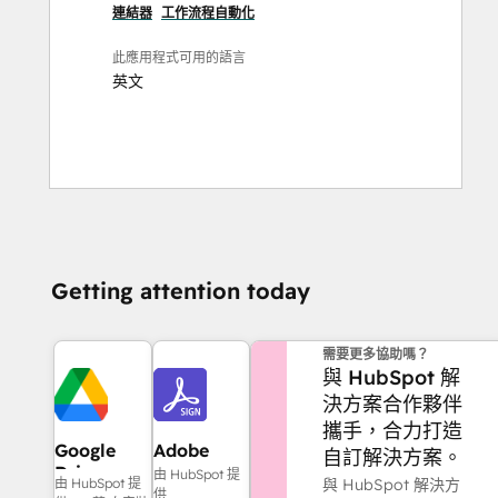
連結器
工作流程自動化
此應用程式可用的語言
英文
Getting attention today
需要更多協助嗎？
與 HubSpot 解
決方案合作夥伴
攜手，合力打造
Google
Adobe
自訂解決方案。
Drive
Acrobat
由 HubSpot 提
與 HubSpot 解決方
由 HubSpot 提
Sign
供