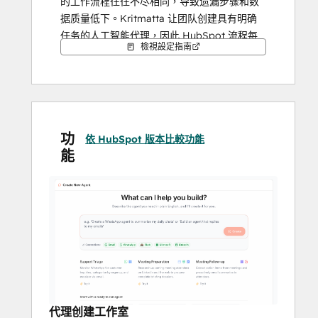
的工作流程往往不尽相同，导致遗漏步骤和数
据质量低下。Kritmatta 让团队创建具有明确
任务的人工智能代理，因此 HubSpot 流程每
檢視設定指南
次都能稳定可靠地运行。
3.对客户和管道信号的响应速度缓慢。 当团队
忙碌时，很容易错过联系人、交易和任务的重
要更新。Kritmatta 可以监控活动，及时触发
功
行动和总结，帮助团队更快地做出反应，保持
依 HubSpot 版本比較功能
能
管道势头。
通过将Kritmatta与HubSpot连接，用户可将
手动、易出错的CRM工作转变为结构化、自动
化的工作流，从而提高速度、一致性和数据质
量。
代理创建工作室