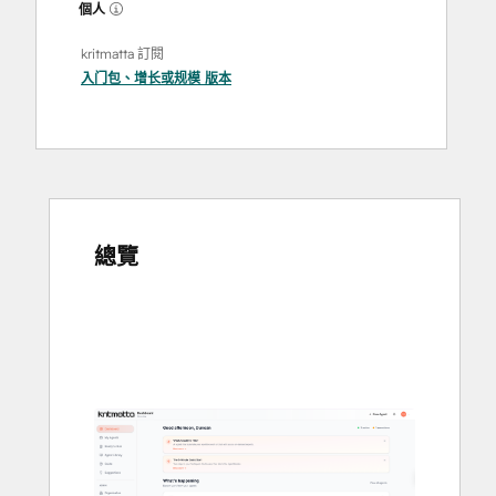
個人
kritmatta 訂閱
入门包
、
增长
或
规模
版本
總覽
使
用
方
向
鍵
查
看
其