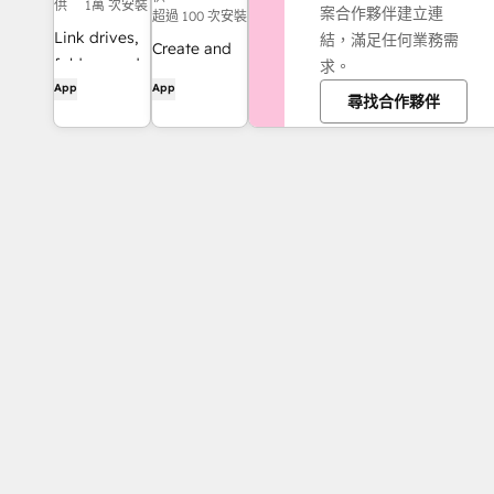
供
1萬 次安裝
案合作夥伴建立連
超過 100 次安裝
Link drives,
結，滿足任何業務需
Create and
folders, and
求。
manage
App
App
files to CRM
尋找合作夥伴
agreements
records,
directly from
automate
HubSpot
file and
folder
management
through
workflows,
and get AI-
powered
document
overviews —
all without
leaving
HubSpot.