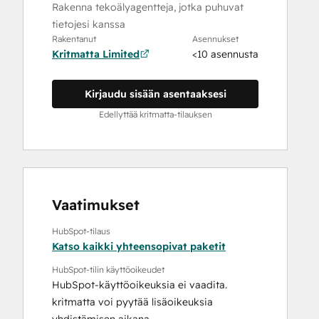
Rakenna tekoälyagentteja, jotka puhuvat
tietojesi kanssa
Rakentanut
Asennukset
Kritmatta Limited
<10 asennusta
Kirjaudu sisään asentaaksesi
Edellyttää kritmatta-tilauksen
Vaatimukset
HubSpot-tilaus
Katso kaikki yhteensopivat paketit
HubSpot-tilin käyttöoikeudet
HubSpot-käyttöoikeuksia ei vaadita.
kritmatta voi pyytää lisäoikeuksia