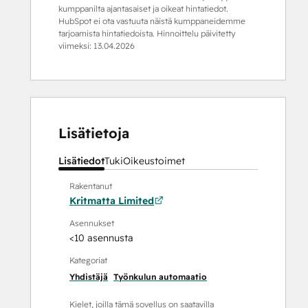
kumppanilta ajantasaiset ja oikeat hintatiedot.
HubSpot ei ota vastuuta näistä kumppaneidemme
tarjoamista hintatiedoista. Hinnoittelu päivitetty
viimeksi:
13.04.2026
Lisätietoja
Lisätiedot
Tuki
Oikeustoimet
Rakentanut
Kritmatta Limited
Asennukset
<10 asennusta
Kategoriat
Yhdistäjä
Työnkulun automaatio
Kielet, joilla tämä sovellus on saatavilla