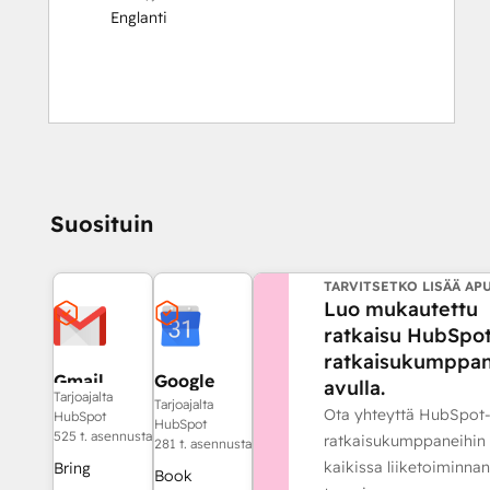
Englanti
Suosituin
TARVITSETKO LISÄÄ AP
Luo mukautettu
ratkaisu HubSpot
ratkaisukumppan
Gmail
Google
avulla.
Tarjoajalta
Calendar
Tarjoajalta
Ota yhteyttä HubSpot
HubSpot
HubSpot
525 t. asennusta
ratkaisukumppaneihin
281 t. asennusta
kaikissa liiketoiminnan
Bring
Book