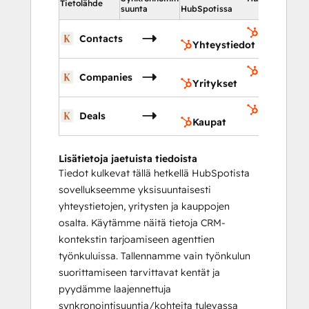
Tietolähde
suunta
HubSpotissa
Yhteystie
Contacts
Yhteystiedot
Yritykset
Companies
Yritykset
Kaupat
Deals
Kaupat
Lisätietoja jaetuista tiedoista
Tiedot kulkevat tällä hetkellä HubSpotista
sovellukseemme yksisuuntaisesti
yhteystietojen, yritysten ja kauppojen
osalta. Käytämme näitä tietoja CRM-
kontekstin tarjoamiseen agenttien
työnkuluissa. Tallennamme vain työnkulun
suorittamiseen tarvittavat kentät ja
pyydämme laajennettuja
synkronointisuuntia/kohteita tulevassa