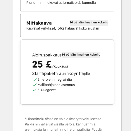
Pienet tiimit lukevat automatisoida kunnolla
Mittakaava
14 päivän ilmainen kokeilu
Kasvavat yritykset, jotka haluavat koko alustan
Aloituspakkaus
14 päivän ilmainen kokeilu
25 £
/kuukausi
Starttipaketti aurinkoyrittäjille
2 tietojen integrointia
Mallipohjainen asennus
5 AI-agentti
*Hinnoittelu tässä on vain esittelytarkoituksessa.
Kaikki hinnat eivät sisällä veroja, kannustimia,
alennuksia tai muita hinnoittelumuuttujia. Pyydä