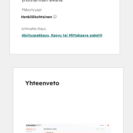
yhdistämisen aikana.
Pääsytyyppi
Henkilökohtainen
kritmatta-tilaus
Aloituspakkaus
,
Kasvu
tai
Mittakaava
paketit
Yhteenveto
Katso
muita
kohteita
käyttämällä
nuolipainikkeita