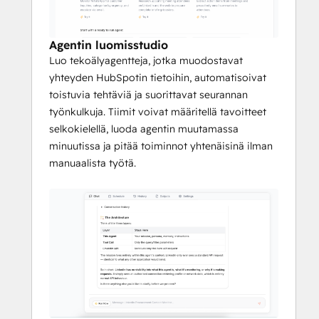
jäävät helposti huomaamatta, kun tiimit 
ovat kiireisiä. Kritmatta tarkkailee 
toimintaa ja käynnistää oikea-aikaisia 
Agentin luomisstudio
toimia ja yhteenvetoja, mikä auttaa tiimejä 
Luo tekoälyagentteja, jotka muodostavat
reagoimaan nopeammin ja pitämään 
yhteyden HubSpotin tietoihin, automatisoivat
putkiston vauhdin yllä.
toistuvia tehtäviä ja suorittavat seurannan
työnkulkuja. Tiimit voivat määritellä tavoitteet
Yhdistämällä Kritmatta HubSpotiin 
selkokielellä, luoda agentin muutamassa
käyttäjät muuttavat manuaalisen, 
minuutissa ja pitää toiminnot yhtenäisinä ilman
virhealttiin CRM-työn strukturoiduiksi, 
manuaalista työtä.
automatisoiduiksi työnkuluiksi, jotka 
parantavat nopeutta, johdonmukaisuutta ja 
tietojen laatua.