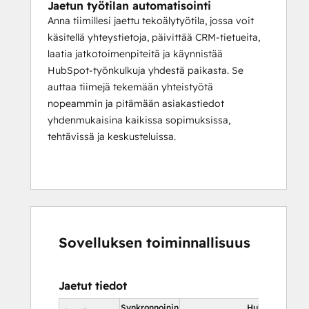
Jaetun työtilan automatisointi
Anna tiimillesi jaettu tekoälytyötila, jossa voit
käsitellä yhteystietoja, päivittää CRM-tietueita,
laatia jatkotoimenpiteitä ja käynnistää
HubSpot-työnkulkuja yhdestä paikasta. Se
auttaa tiimejä tekemään yhteistyötä
nopeammin ja pitämään asiakastiedot
yhdenmukaisina kaikissa sopimuksissa,
tehtävissä ja keskusteluissa.
Sovelluksen toiminnallisuus
Jaetut tiedot
Synkronnoinin
HubSpotissa