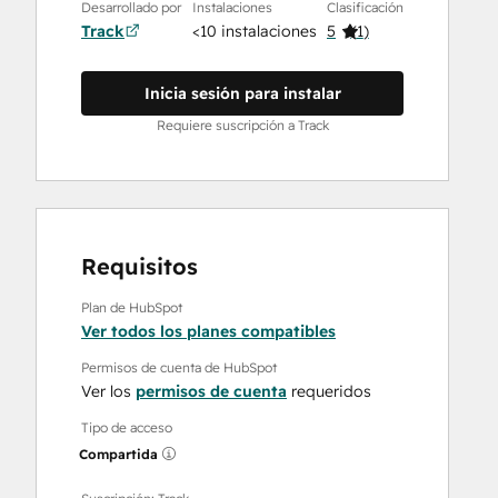
Desarrollado por
Instalaciones
Clasificación
Track
<10 instalaciones
5
(
1
)
Inicia sesión para instalar
Requiere suscripción a Track
Requisitos
Plan de HubSpot
Ver todos los planes compatibles
Permisos de cuenta de HubSpot
Ver los
permisos de cuenta
requeridos
Tipo de acceso
Compartida