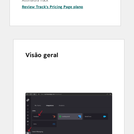
Assinatura Track
Review Track's Pricing Page
plano
Visão geral
Use
as
setas
para
ver
outros
itens