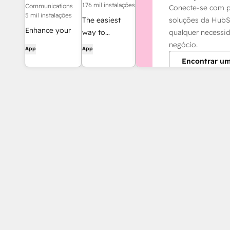
176 mil instalações
Communications
Conecte-se com p
5 mil instalações
soluções da HubS
The easiest
Enhance your
qualquer necessi
way to
HubSpot
negócio.
automate and
App
App
experience and
connect
Encontrar um
streamline your
HubSpot to
workflows.
8,000+ apps