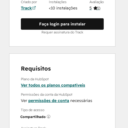
Criado por
Instalações
Avaliação
Track
<10 instalações
5
(
1
)
Faça login para instalar
Requer assinatura do Track
Requisitos
Plano da HubSpot
Ver todos os planos compatíveis
Permissões da conta da HubSpot
Ver
permissões de conta
necessárias
Tipo de acesso
Compartilhado