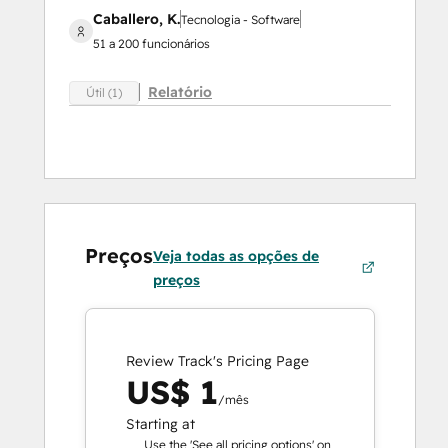
Caballero, K.
Tecnologia - Software
51 a 200 funcionários
Relatório
Útil (1)
Preços
Veja todas as opções de
preços
Review Track's Pricing Page
US$ 1
/mês
Starting at
Use the 'See all pricing options' on