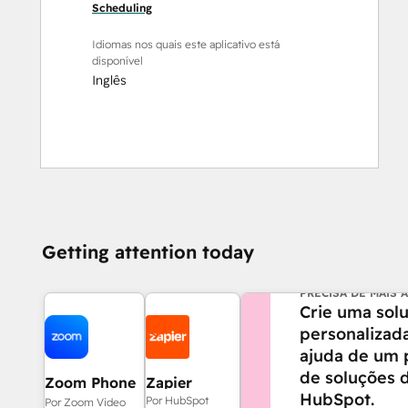
Scheduling
Idiomas nos quais este aplicativo está
disponível
Inglês
Getting attention today
PRECISA DE MAIS 
Crie uma sol
personalizad
ajuda de um 
de soluções 
Zoom Phone
Zapier
HubSpot.
for HubSpot
Por HubSpot
Por Zoom Video