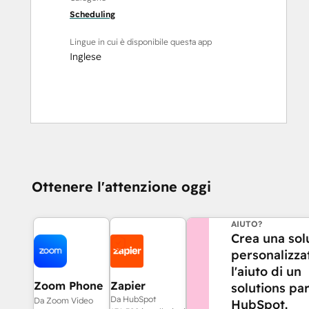
Scheduling
Lingue in cui è disponibile questa app
Inglese
Ottenere l'attenzione oggi
HAI BISOGNO DI 
AIUTO?
Crea una sol
personalizza
l'aiuto di un
Zoom Phone
Zapier
solutions pa
for HubSpot
Da HubSpot
Da Zoom Video
HubSpot.