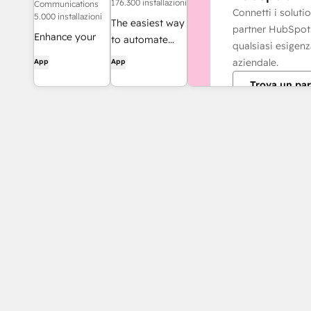
176.300 installazioni
Communications
Connetti i soluti
5.000 installazioni
The easiest way
partner HubSpot
Enhance your
to automate
qualsiasi esigen
HubSpot
and connect
aziendale.
App
App
experience and
HubSpot to
Trova un par
streamline your
8,000+ apps
workflows.