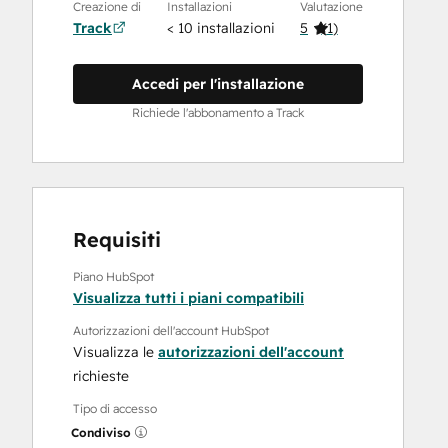
Creazione di
Installazioni
Valutazione
Track
< 10 installazioni
5
(
1
)
Accedi per l'installazione
Richiede l'abbonamento a Track
Requisiti
Piano HubSpot
Visualizza tutti i piani compatibili
Autorizzazioni dell'account HubSpot
Visualizza le
autorizzazioni dell'account
richieste
Tipo di accesso
Condiviso