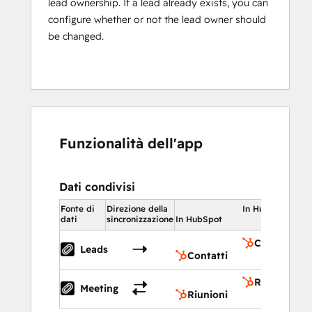
lead ownership. If a lead already exists, you can
configure whether or not the lead owner should
be changed.
Funzionalità dell'app
Dati condivisi
Fonte di
Direzione della
In HubSpot
dati
sincronizzazione
In HubSpot
Contatti
Leads
Contatti
Riunioni
Meeting
Riunioni