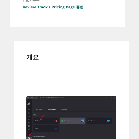
Track 구독
Review Track's Pricing Page
플랜
개요
다
른
항
목
을
보
려
면
화
살