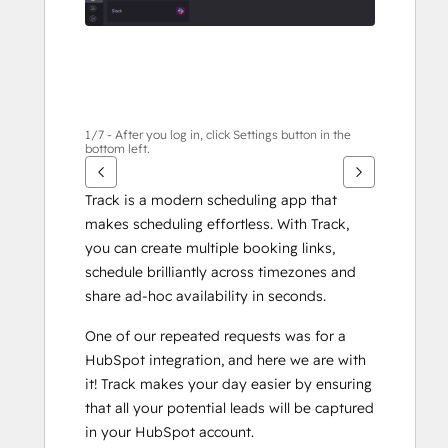
표
키
를
사
용
하
1/7 - After you log in, click Settings button in the
bottom left.
십
시
Track is a modern scheduling app that 
오.
makes scheduling effortless. With Track, 
you can create multiple booking links, 
schedule brilliantly across timezones and 
share ad-hoc availability in seconds. 
One of our repeated requests was for a 
HubSpot integration, and here we are with 
it! Track makes your day easier by ensuring 
that all your potential leads will be captured 
in your HubSpot account. 