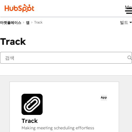
Me
빌드
Track
마켓플레이스
앱
Track
App
Track
Making meeting scheduling effortless