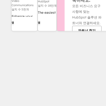
축하세요.
Video
HubSpot
Communications
모든 비즈니스 요구
설치 수 18만개
설치 수 5천개
사항에 맞는
The easiest
Enhance your
HubSpot 솔루션 파
way to
HubSpot
트너와 연결하세요.
앱
앱
automate
experience and
and
파트너 찾기
streamline your
connect
workflows.
HubSpot to
8,000+
apps