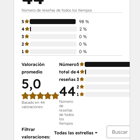
Número de reseñas de todos los tiempos
5
98 %
4
2 %
3
0 %
2
0 %
1
0 %
Valoración
Número
5
98
promedio
total de
4
2 
5,0
reseñas
3
0 
44
2
0 
1
0 
Número
Basado en 44
de
valoraciones
reseñas
de todos
los
tiempos
Filtrar
Todas las estrellas
valoraciones: