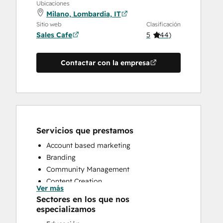
Ubicaciones
Milano, Lombardia, IT
Sitio web
Clasificación
Sales Cafe
5
(
44
)
Contactar con la empresa
Servicios que prestamos
Account based marketing
Branding
Community Management
Content Creation
Ver más
Conversational Marketing
Sectores en los que nos
CRM Implementation
especializamos
CRM Migration