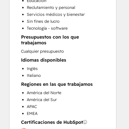
Educación
Custom API Integrations
Reclutamiento y personal
Customer Marketing
Servicios médicos y bienestar
Customer Success Training
Sin fines de lucro
Customer Support Training
Tecnología - software
Customer Survey and Analysis
Presupuestos con los que
Email Marketing
trabajamos
Full Inbound Marketing Services
Cualquier presupuesto
Help Desk Implementation
HubSpot Onboarding
Idiomas disponibles
Knowledge Base Development
Inglés
Paid Advertising
Italiano
Programmable Automation
Regiones en las que trabajamos
Public Relations
América del Norte
Sales and Marketing Alignment
América del Sur
Sales Coaching and Training
APAC
Sales Enablement
EMEA
Search Engine Optimization
Social Media
Certificaciones de HubSpot
Video Production