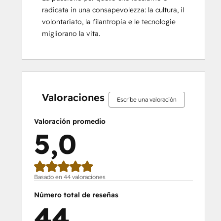
radicata in una consapevolezza: la cultura, il 
volontariato, la filantropia e le tecnologie 
migliorano la vita.
0%
0%
0%
2%
98%
0%
0%
0%
2%
98%
completo
completo
completo
completo
completo
completo
completo
completo
completo
completo
Valoraciones
Escribe una valoración
Valoración promedio
5,0
Basado en 44 valoraciones
Número total de reseñas
44