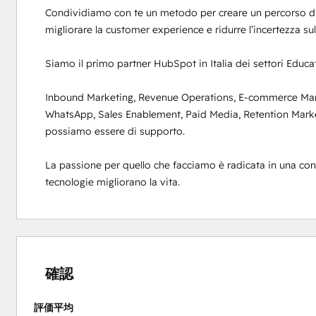
Condividiamo con te un metodo per creare un percorso di c
migliorare la customer experience e ridurre l’incertezza sul 
Siamo il primo partner HubSpot in Italia dei settori Educat
Inbound Marketing, Revenue Operations, E-commerce Marke
WhatsApp, Sales Enablement, Paid Media, Retention Market
possiamo essere di supporto.

La passione per quello che facciamo è radicata in una consape
tecnologie migliorano la vita.
0%
0%
0%
2%
98%
完
完
完
完
完
了
了
了
了
了
確認
評価平均