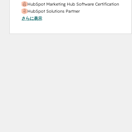
HubSpot Marketing Hub Software Certification
Website Design
HubSpot Solutions Partner
Website Development
さらに表示
Inbound Sales
Website Migration
Sales Enablement