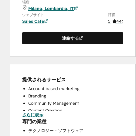
場所
Milano, Lombardia, IT
ウェブサイト
評価
Sales Cafe
5
(
44
)
連絡する
提供されるサービス
Account based marketing
Branding
Community Management
Content Creation
さらに表示
Conversational Marketing
専門の業種
CRM Implementation
テクノロジー - ソフトウェア
CRM Migration