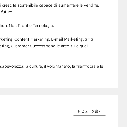
rescita sostenibile capace di aumentare le vendite, 
futuro.

ion, Non Profit e Tecnologia.

ting, Content Marketing, E-mail Marketing, SMS, 
ing, Customer Success sono le aree sulle quali 
volezza: la cultura, il volontariato, la filantropia e le 
0%
0%
0%
2%
98%
完
完
完
完
完
了
了
了
了
了
レビューを書く