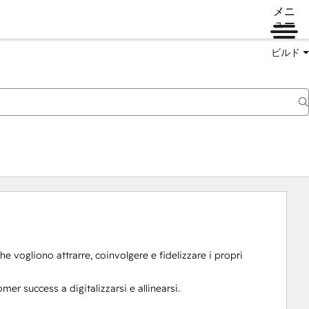
メニ
ュー
ビルド
e vogliono attrarre, coinvolgere e fidelizzare i propri 
r success a digitalizzarsi e allinearsi.
