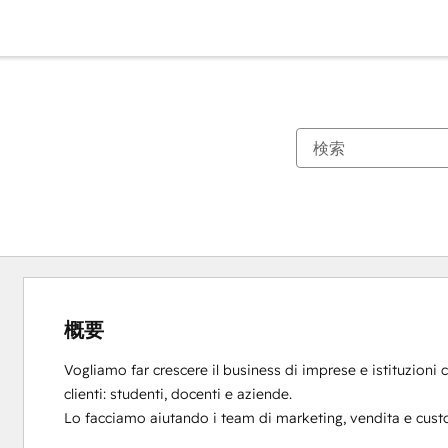
概要
Vogliamo far crescere il business di imprese e istituzioni ch
clienti: studenti, docenti e aziende. 

Lo facciamo aiutando i team di marketing, vendita e custome