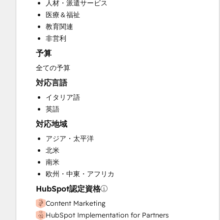
人材・派遣サービス
Custom API Integrations
医療＆福祉
Customer Marketing
教育関連
Customer Success Training
非営利
Customer Support Training
予算
Customer Survey and Analysis
Email Marketing
全ての予算
Full Inbound Marketing Services
対応言語
Help Desk Implementation
イタリア語
HubSpot Onboarding
英語
Knowledge Base Development
対応地域
Paid Advertising
Programmable Automation
アジア・太平洋
Public Relations
北米
Sales and Marketing Alignment
南米
Sales Coaching and Training
欧州・中東・アフリカ
Sales Enablement
HubSpot認定資格
Search Engine Optimization
Content Marketing
Social Media
HubSpot Implementation for Partners
Video Production