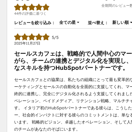
全期間のレビュー
44件の評価に基づく
全ての星
新しい順
レビューを絞り込み：
並べ替え：
5/5
2025年11月27日
セールスカフェは、戦略的で人間中心のマー
がら、チームの連携とデジタル化を実現し、
なスキルを持つHubSpotパートナーです。
セールスカフェとの協業は、私たちの組織にとって最も変革的
ーケティングとセールスの自動化を全面的に支援してくれ、マ
終的に連携し、完全にデジタル化されるよう支援してくれました
ペレーション、ペイドメディア、リテンション戦略、マルチチ
す。 イタリア初のHubSpotパートナーである彼らは、こう
ー、社会的インパクトに対する彼らのコミットメントは、単な
います。 戦略的ビジョン、卓越したオペレーション、そして
のチームがあなたのそばにいます。