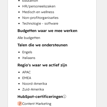
Education
Custom API Integrations
HR/personeelszaken
Customer Marketing
Medisch en wellness
Customer Success Training
Non-profitorganisaties
Customer Support Training
Technologie - software
Customer Survey and Analysis
Budgetten waar we mee werken
Email Marketing
Full Inbound Marketing Services
Alle budgetten
Help Desk Implementation
Talen die we ondersteunen
HubSpot Onboarding
Engels
Knowledge Base Development
Italiaans
Paid Advertising
Regio's waar we actief zijn
Programmable Automation
Public Relations
APAC
Sales and Marketing Alignment
EMEA
Sales Coaching and Training
Noord-Amerika
Sales Enablement
Zuid-Amerika
Search Engine Optimization
HubSpot-certificeringen
Social Media
Content Marketing
Video Production