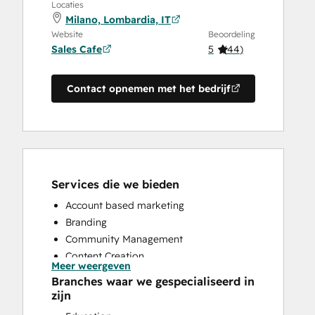
Locaties
Milano, Lombardia, IT
Website
Beoordeling
Sales Cafe
5
(
44
)
Contact opnemen met het bedrijf
Services die we bieden
Account based marketing
Branding
Community Management
Content Creation
Meer weergeven
Conversational Marketing
Branches waar we gespecialiseerd in
CRM Implementation
zijn
CRM Migration