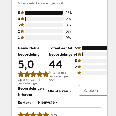
Totaal aantal beoordelingen ooit
5
98%
4
2%
3
0%
2
0%
1
0%
Gemiddelde
Totaal aantal
5
beoordeling
beoordelingen
4
5,0
44
3
2
Totaal aantal
1
beoordelingen
Op basis van 44
ooit
beoordelingen
Beoordelingen
Alle sterren
filteren:
Nieuwste
Sorteren:
5/5