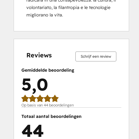
radicata in una consapevolezza: la cultura, il 
volontariato, la filantropia e le tecnologie 
migliorano la vita.
0%
0%
0%
2%
98%
0%
0%
0%
2%
98%
voltooid
voltooid
voltooid
voltooid
voltooid
voltooid
voltooid
voltooid
voltooid
voltooid
Reviews
Schrijf een review
Gemiddelde beoordeling
5,0
Op basis van 44 beoordelingen
Totaal aantal beoordelingen
44