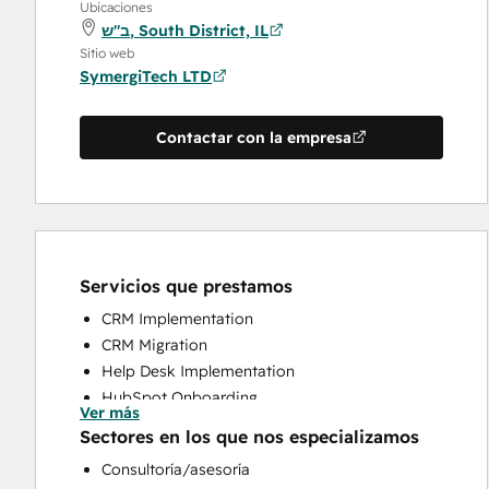
Ubicaciones
ב"ש, South District, IL
Sitio web
SymergiTech LTD
Contactar con la empresa
Servicios que prestamos
CRM Implementation
CRM Migration
Help Desk Implementation
HubSpot Onboarding
Ver más
Knowledge Base Development
Sectores en los que nos especializamos
Programmable Automation
Consultoría/asesoría
Website Design