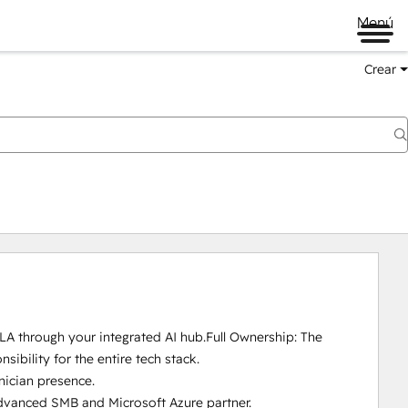
Menú
Crear
LA through your integrated AI hub.Full Ownership: The 
bility for the entire tech stack.

ician presence.

 Advanced SMB and Microsoft Azure partner.