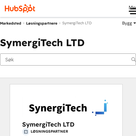
Me
Bygg
SymergiTech LTD
Markedsted
Løsningspartnere
SymergiTech LTD
SymergiTech LTD
LØSNINGSPARTNER