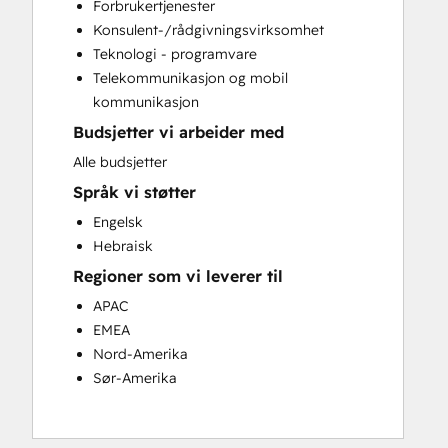
Forbrukertjenester
Website Development
Konsulent-/rådgivningsvirksomhet
Website Migration
Teknologi - programvare
Telekommunikasjon og mobil
kommunikasjon
Budsjetter vi arbeider med
Alle budsjetter
Språk vi støtter
Engelsk
Hebraisk
Regioner som vi leverer til
APAC
EMEA
Nord-Amerika
Sør-Amerika