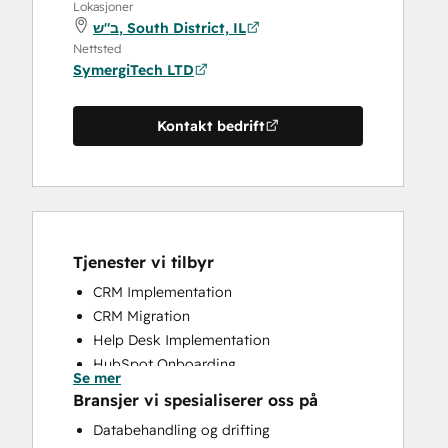
Lokasjoner
ב"ש, South District, IL
Nettsted
SymergiTech LTD
Kontakt bedrift
Tjenester vi tilbyr
CRM Implementation
CRM Migration
Help Desk Implementation
HubSpot Onboarding
Se mer
Knowledge Base Development
Bransjer vi spesialiserer oss på
Programmable Automation
Databehandling og drifting
Website Design