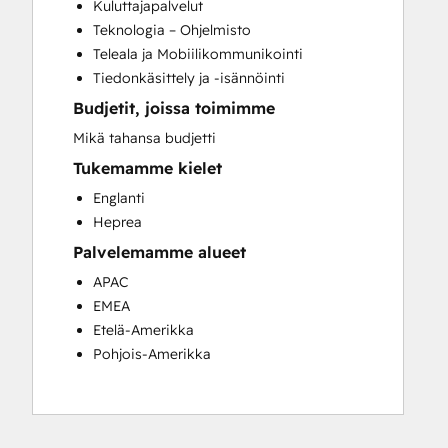
Kuluttajapalvelut
Website Development
Teknologia – Ohjelmisto
Website Migration
Teleala ja Mobiilikommunikointi
Tiedonkäsittely ja -isännöinti
Budjetit, joissa toimimme
Mikä tahansa budjetti
Tukemamme kielet
Englanti
Heprea
Palvelemamme alueet
APAC
EMEA
Etelä-Amerikka
Pohjois-Amerikka