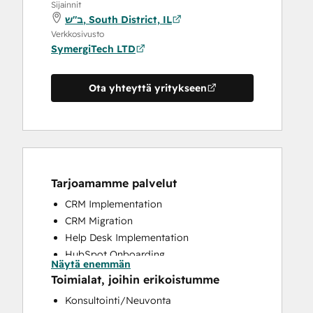
Sijainnit
ב"ש, South District, IL
Verkkosivusto
SymergiTech LTD
Ota yhteyttä yritykseen
Tarjoamamme palvelut
CRM Implementation
CRM Migration
Help Desk Implementation
HubSpot Onboarding
Näytä enemmän
Knowledge Base Development
Toimialat, joihin erikoistumme
Programmable Automation
Konsultointi/Neuvonta
Website Design