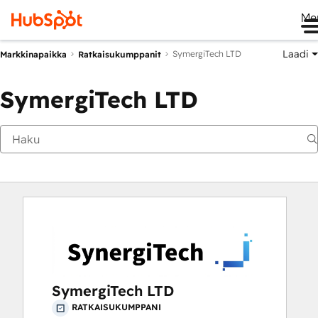
Me
Laadi
SymergiTech LTD
Markkinapaikka
Ratkaisukumppanit
SymergiTech LTD
SymergiTech LTD
RATKAISUKUMPPANI