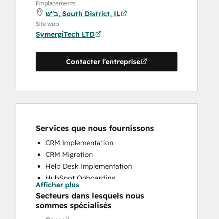
Emplacements
ב"ש, South District, IL
Site web
SymergiTech LTD
Contacter l'entreprise
Services que nous fournissons
CRM Implementation
CRM Migration
Help Desk Implementation
HubSpot Onboarding
Afficher plus
Knowledge Base Development
Secteurs dans lesquels nous
Programmable Automation
sommes spécialisés
Website Design