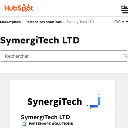
Me
Créer
SymergiTech LTD
Marketplace
Partenaires solutions
SymergiTech LTD
SymergiTech LTD
PARTENAIRE SOLUTIONS