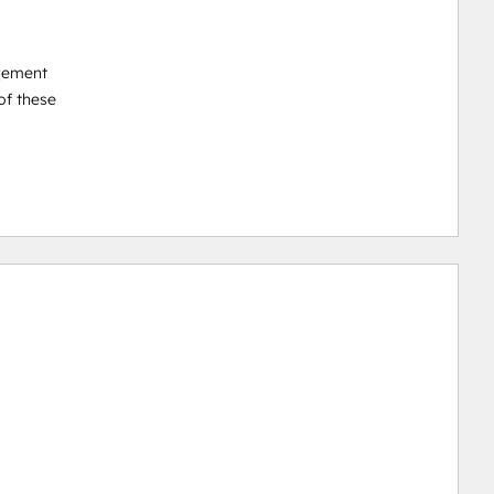
gement

f these
