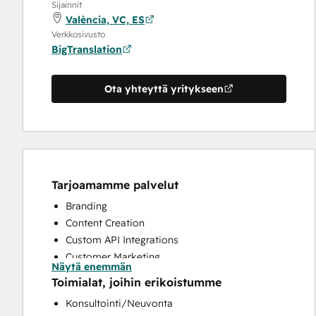
Sijainnit
València, VC, ES
Verkkosivusto
BigTranslation
Ota yhteyttä yritykseen
Tarjoamamme palvelut
Branding
Content Creation
Custom API Integrations
Customer Marketing
Näytä enemmän
Email Marketing
Toimialat, joihin erikoistumme
Paid Advertising
Konsultointi/Neuvonta
Search Engine Optimization