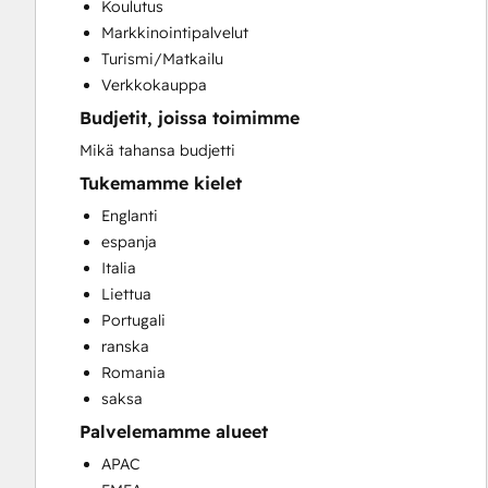
Koulutus
Social Media
Markkinointipalvelut
Turismi/Matkailu
Verkkokauppa
Budjetit, joissa toimimme
Mikä tahansa budjetti
Tukemamme kielet
Englanti
espanja
Italia
Liettua
Portugali
ranska
Romania
saksa
Palvelemamme alueet
APAC