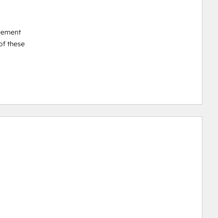
gement

f these
