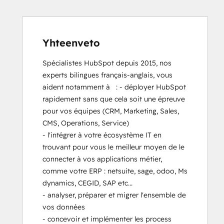
HubSpot Marketing Hub Software
Certification
HubSpot Marketing Software
Yhteenveto
HubSpot Reporting
HubSpot Sales Software
Spécialistes HubSpot depuis 2015, nos 
HubSpot Solutions Partner
experts bilingues français-anglais, vous 
HubSpot Trainer Certification
aident notamment à   : - déployer HubSpot 
Inbound Marketing
rapidement sans que cela soit une épreuve 
Inbound Marketing Optimization
pour vos équipes (CRM, Marketing, Sales, 
Inbound Sales
CMS, Operations, Service)

Marketing Hub Implementation
- l'intégrer à votre écosystème IT en 
Objectives-Based Onboarding
trouvant pour vous le meilleur moyen de le 
Platform Consulting
connecter à vos applications métier, 
Revenue Operations
comme votre ERP : netsuite, sage, odoo, Ms 
Sales Enablement
dynamics, CEGID, SAP etc...

Sales Hub Implementation
- analyser, préparer et migrer l'ensemble de 
Salesforce Integration Certification
vos données 

Service Hub Software
- concevoir et implémenter les process 