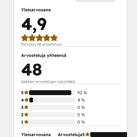
Yleisarvosana
4,9
Perustuu 48 arvosteluun
Arvosteluja yhteensä
48
Kaikkien arvostelujen lukumäärä
5
92 %
4
8 %
3
0 %
2
0 %
1
0 %
Yleisarvosana
Arvosteluja
5