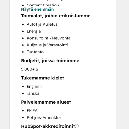
Content Creation
Näytä enemmän
Conversational Marketing
Toimialat, joihin erikoistumme
CRM Implementation
Autot ja Kuljetus
CRM Migration
Energia
Custom API Integrations
Konsultointi/Neuvonta
Customer Marketing
Kuljetus ja Varastointi
Customer Success Training
Tuotanto
Customer Support Training
Budjetit, joissa toimimme
Customer Survey and Analysis
Email Marketing
5 000+ $
Full Inbound Marketing Services
Tukemamme kielet
Help Desk Implementation
Englanti
Knowledge Base Development
ranska
Paid Advertising
Palvelemamme alueet
Programmable Automation
Sales and Marketing Alignment
EMEA
Sales Coaching and Training
Pohjois-Amerikka
Sales Enablement
HubSpot-akkreditoinnit