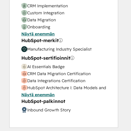
Search Engine Optimization
CRM Implementation
Social Media
Custom Integration
Website Design
Data Migration
Website Development
Onboarding
Website Migration
Näytä enemmän
Platform Enablement
HubSpot-merkit
Solutions Architecture Design
Manufacturing Industry Specialist
HubSpot-sertifioinnit
AI Essentials Badge
CRM Data Migration Certification
Data Integrations Certification
HubSpot Architecture I: Data Models and
Näytä enemmän
APIs
HubSpot-palkinnot
HubSpot Architecture II: Content and
Messaging Tools
Inbound Growth Story
HubSpot CMS for Developers II
HubSpot Content Hub Software
HubSpot Implementation for Partners