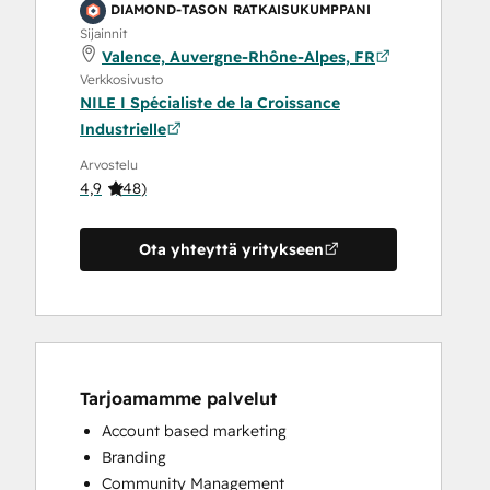
DIAMOND-TASON RATKAISUKUMPPANI
Sijainnit
Valence, Auvergne-Rhône-Alpes, FR
Verkkosivusto
NILE I Spécialiste de la Croissance
Industrielle
Arvostelu
4,9
(
48
)
Ota yhteyttä yritykseen
Tarjoamamme palvelut
Account based marketing
Branding
Community Management