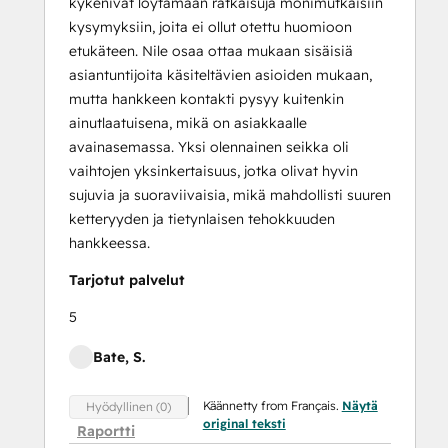
kykenivät löytämään ratkaisuja monimutkaisiin
kysymyksiin, joita ei ollut otettu huomioon
etukäteen. Nile osaa ottaa mukaan sisäisiä
asiantuntijoita käsiteltävien asioiden mukaan,
mutta hankkeen kontakti pysyy kuitenkin
ainutlaatuisena, mikä on asiakkaalle
avainasemassa. Yksi olennainen seikka oli
vaihtojen yksinkertaisuus, jotka olivat hyvin
sujuvia ja suoraviivaisia, mikä mahdollisti suuren
ketteryyden ja tietynlaisen tehokkuuden
hankkeessa.
Tarjotut palvelut
5
Bate, S.
Käännetty from Français.
Näytä
Hyödyllinen (0)
original teksti
Raportti