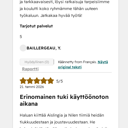
ja tarkkaavaisesti, löysi ratkaisuja tarpeisiimme
ja koulutti koko ryhmämme tähän uuteen
työkaluun. Jatkakaa hyvää työtä!
Tarjotut palvelut
5
BAILLERGEAU, Y.
Käännetty from Français.
Näytä
Hyödyllinen (0)
original teksti
Raportti
5/5
21. tammi 2026
Erinomainen tuki käyttöönoton
aikana
Haluan kiittää Aislingia ja Nilen tiimiä heidän
tiukkuudestaan ja joustavuudestaan. He