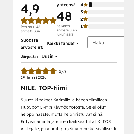
4,9
yhteensä
4
48
3
2
Kaikkien
1
Perustuu 48
arvostelujen
arvosteluun
lukumäärä
Suodata
Kaikki tähdet
arvostelut:
Uusin
Järjestä:
5/5
29. tammi 2026
NILE, TOP-tiimi
Suuret kiitokset Karimille ja hänen tiimilleen
HubSpot CRM:n käyttöönotosta. Se ei ollut
helppo haaste, mutta he onnistuivat siinä.
Erityismaininta ja ennen kaikkea tuhat KIITOS
Aislingille, joka hoiti projektiamme kärsivällisesti