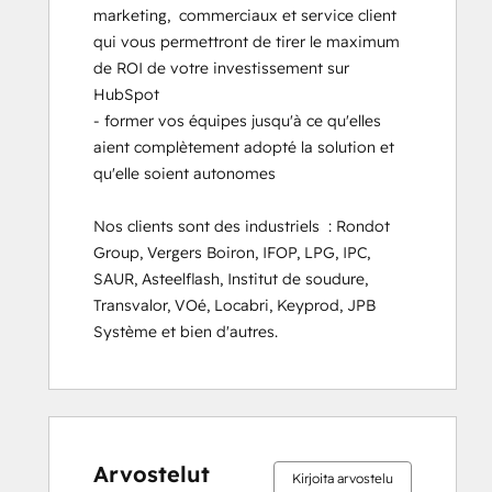
Solutions Architecture Foundations
marketing,  commerciaux et service client 
qui vous permettront de tirer le maximum 
de ROI de votre investissement sur 
HubSpot

- former vos équipes jusqu'à ce qu'elles 
aient complètement adopté la solution et 
qu'elle soient autonomes

Nos clients sont des industriels  : Rondot 
Group, Vergers Boiron, IFOP, LPG, IPC, 
SAUR, Asteelflash, Institut de soudure, 
Transvalor, VOé, Locabri, Keyprod, JPB 
Système et bien d'autres.
0 %
0 %
0 %
8 %
92 %
0 %
0 %
0 %
8 %
92 %
valmis
valmis
valmis
valmis
valmis
valmis
valmis
valmis
valmis
valmis
Arvostelut
Kirjoita arvostelu