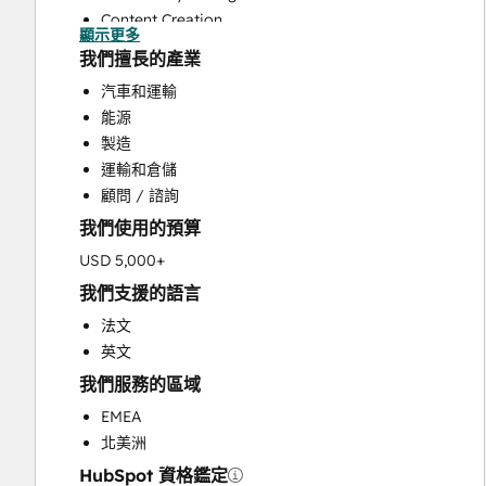
Content Creation
顯示更多
Conversational Marketing
我們擅長的產業
CRM Implementation
汽車和運輸
CRM Migration
能源
Custom API Integrations
製造
Customer Marketing
運輸和倉儲
Customer Success Training
顧問 / 諮詢
Customer Support Training
我們使用的預算
Customer Survey and Analysis
Email Marketing
USD 5,000+
Full Inbound Marketing Services
我們支援的語言
Help Desk Implementation
法文
Knowledge Base Development
英文
Paid Advertising
我們服務的區域
Programmable Automation
Sales and Marketing Alignment
EMEA
Sales Coaching and Training
北美洲
Sales Enablement
HubSpot 資格鑑定