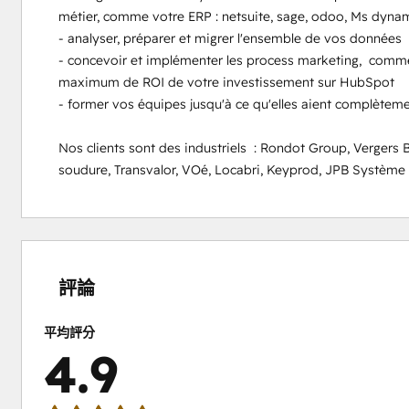
métier, comme votre ERP : netsuite, sage, odoo, Ms dynamic
- analyser, préparer et migrer l'ensemble de vos données 

- concevoir et implémenter les process marketing,  commerc
maximum de ROI de votre investissement sur HubSpot

- former vos équipes jusqu'à ce qu'elles aient complèteme
Nos clients sont des industriels  : Rondot Group, Vergers Bo
soudure, Transvalor, VOé, Locabri, Keyprod, JPB Système e
0%
0%
0%
8%
92%
完
完
完
完
完
成
成
成
成
成
評論
平均評分
4.9