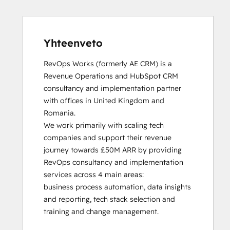
HubSpot Solutions Partner
Inbound
Inbound Sales
Platform Consulting
Yhteenveto
Service Hub Software
RevOps Works (formerly AE CRM) is a 
Revenue Operations and HubSpot CRM 
consultancy and implementation partner 
with offices in United Kingdom and 
Romania. 

We work primarily with scaling tech 
companies and support their revenue 
journey towards £50M ARR by providing 
RevOps consultancy and implementation 
services across 4 main areas:

business process automation, data insights 
and reporting, tech stack selection and 
training and change management. 
