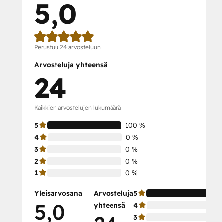
5,0
Perustuu 24 arvosteluun
Arvosteluja yhteensä
24
Kaikkien arvostelujen lukumäärä
5
100 %
4
0 %
3
0 %
2
0 %
1
0 %
Yleisarvosana
Arvosteluja
5
5,0
yhteensä
4
3