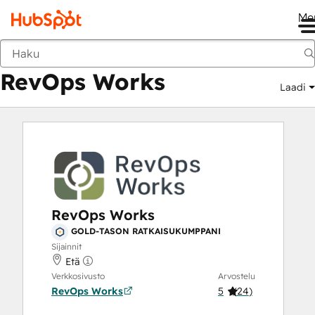
Me
RevOps Works
Markkinapaikka
Ratkaisukumppanit
RevOps Works
Laadi
RevOps Works
GOLD-TASON RATKAISUKUMPPANI
Sijainnit
Etä
Verkkosivusto
Arvostelu
RevOps Works
5
(
24
)