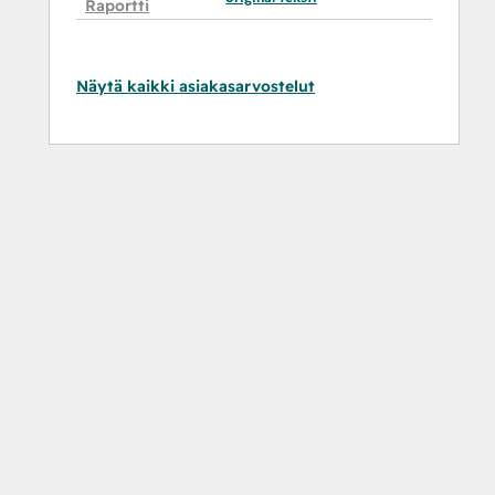
Raportti
Näytä kaikki asiakasarvostelut