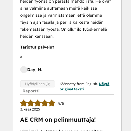
heidän työnsä on parasta mahdollista. He ovat
aina valmiina auttamaan meitä kaikissa
ongelmissa ja varmistamaan, että olemme
täysin ajan tasalla ja perillä kaikesta heidän
tekemästään työstä. On ollut ilo työskennellä
heidän kanssaan.
Tarjotut palvelut
5
Day, M.
Käännetty from English.
Näytä
Hyödyllinen (0)
original teksti
Raportti
5/5
3. kesä 2025
AE CRM on pelinmuuttaja!