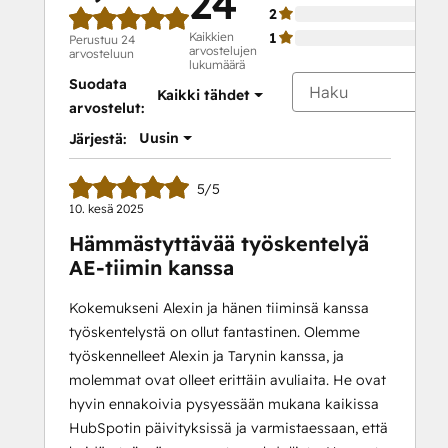
24
2
Kaikkien
1
Perustuu 24
arvostelujen
arvosteluun
lukumäärä
Suodata
Kaikki tähdet
arvostelut:
Uusin
Järjestä:
5/5
10. kesä 2025
Hämmästyttävää työskentelyä
AE-tiimin kanssa
Kokemukseni Alexin ja hänen tiiminsä kanssa
työskentelystä on ollut fantastinen. Olemme
työskennelleet Alexin ja Tarynin kanssa, ja
molemmat ovat olleet erittäin avuliaita. He ovat
hyvin ennakoivia pysyessään mukana kaikissa
HubSpotin päivityksissä ja varmistaessaan, että