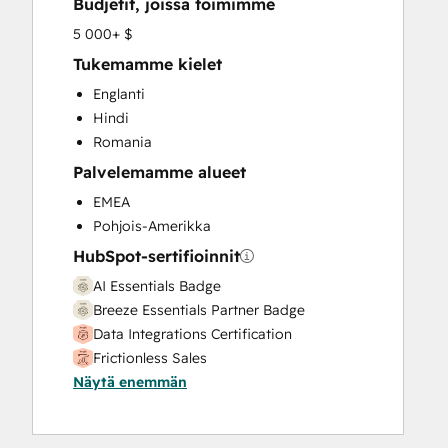
Budjetit, joissa toimimme
HubSpot Onboarding
Knowledge Base Development
5 000+ $
Marketing Hub Enterprise Onboarding
Tukemamme kielet
Marketing Hub Professional Onboarding
Englanti
Programmable Automation
Hindi
Sales and Marketing Alignment
Romania
Sales Coaching and Training
Palvelemamme alueet
Sales Enablement
Sales Hub Enterprise Onboarding
EMEA
Sales Hub Professional Onboarding
Pohjois-Amerikka
Service Hub Enterprise Onboarding
HubSpot-sertifioinnit
Service Hub Professional Onboarding
AI Essentials Badge
Breeze Essentials Partner Badge
Data Integrations Certification
Frictionless Sales
Näytä enemmän
HubSpot Implementation for Partners
HubSpot Sales Hub Software
Certification