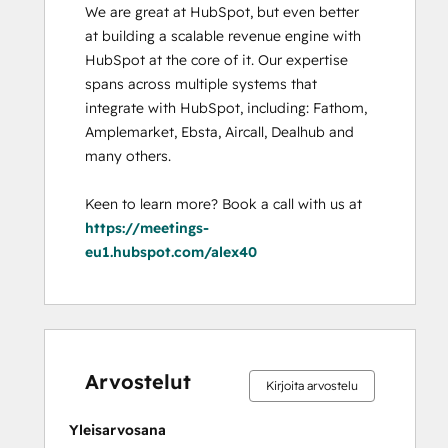
We are great at HubSpot, but even better 
at building a scalable revenue engine with 
HubSpot at the core of it. Our expertise 
spans across multiple systems that 
integrate with HubSpot, including: Fathom, 
Amplemarket, Ebsta, Aircall, Dealhub and 
many others. 

Keen to learn more? Book a call with us at 
https://meetings-
eu1.hubspot.com/alex40
0 %
0 %
0 %
0 %
100 %
0 %
0 %
0 %
0 %
100 %
valmis
valmis
valmis
valmis
valmis
valmis
valmis
valmis
valmis
valmis
Arvostelut
Kirjoita arvostelu
Yleisarvosana