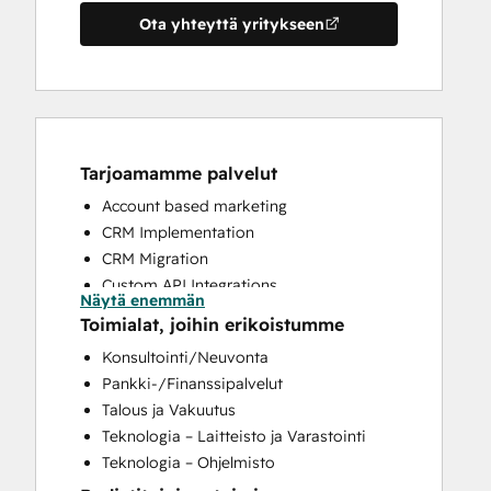
Ota yhteyttä yritykseen
Tarjoamamme palvelut
Account based marketing
CRM Implementation
CRM Migration
Custom API Integrations
Näytä enemmän
Customer Marketing
Toimialat, joihin erikoistumme
Customer Success Training
Konsultointi/Neuvonta
Customer Support Training
Pankki-/Finanssipalvelut
Customer Survey and Analysis
Talous ja Vakuutus
Email Marketing
Teknologia – Laitteisto ja Varastointi
Full Inbound Marketing Services
Teknologia – Ohjelmisto
Help Desk Implementation