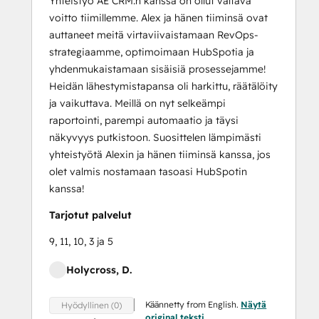
Yhteistyö AE CRM:n kanssa on ollut valtava
voitto tiimillemme. Alex ja hänen tiiminsä ovat
auttaneet meitä virtaviivaistamaan RevOps-
strategiaamme, optimoimaan HubSpotia ja
yhdenmukaistamaan sisäisiä prosessejamme!
Heidän lähestymistapansa oli harkittu, räätälöity
ja vaikuttava. Meillä on nyt selkeämpi
raportointi, parempi automaatio ja täysi
näkyvyys putkistoon. Suosittelen lämpimästi
yhteistyötä Alexin ja hänen tiiminsä kanssa, jos
olet valmis nostamaan tasoasi HubSpotin
kanssa!
Tarjotut palvelut
9, 11, 10, 3 ja 5
Holycross, D.
Käännetty from English.
Näytä
Hyödyllinen (0)
original teksti