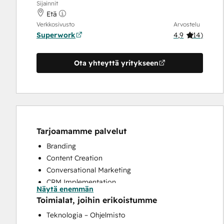
Sijainnit
Etä
Verkkosivusto
Arvostelu
Superwork
4,9
(
14
)
Ota yhteyttä yritykseen
Tarjoamamme palvelut
Branding
Content Creation
Conversational Marketing
CRM Implementation
Näytä enemmän
CRM Migration
Toimialat, joihin erikoistumme
Custom API Integrations
Teknologia – Ohjelmisto
Email Marketing