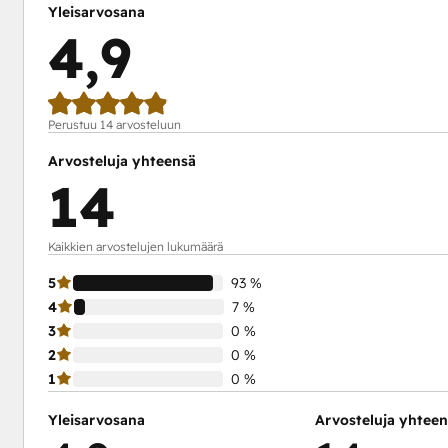
Yleisarvosana
4,9
Perustuu 14 arvosteluun
Arvosteluja yhteensä
14
Kaikkien arvostelujen lukumäärä
5
93 %
4
7 %
3
0 %
2
0 %
1
0 %
Yleisarvosana
Arvosteluja yhtee