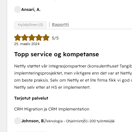
Ansari, A.
Raportti
Hyödyllinen (0)
5/5
25. maalis 2024
Topp service og kompetanse
Nettly støttet vår integrasjonspartner (konsulenthuset Tangib
implemteringsprosjektet, men viktigere enn det var at Nettly
om beste praksis. Selv om Nettly er et lite firma fikk vi god
Nettly selv etter at HS er implementert.
Tarjotut palvelut
CRM Migration ja CRM Implementation
Johnson, B.
Teknologia – Ohjelmisto
51–200 työntekijää