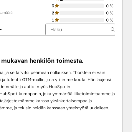
3
0 %
ukumäärä
2
0 %
1
0 %
i mukavan henkilön toimesta.
ia, ja se tarvitsi pehmeän nollauksen. Thorstein ei vain
a toteutti GTM-mallin, jota yritimme koota. Hän laajensi
idemmälle ja auttoi myös HubSpotin
a HubSpot-kumppanin, joka ymmärtää liiketoimintaamme ja
lintajärjestelmämme kanssa yksinkertaisempaa ja
ämme, ja tekisin heidän kanssaan yhteistyötä uudelleen.