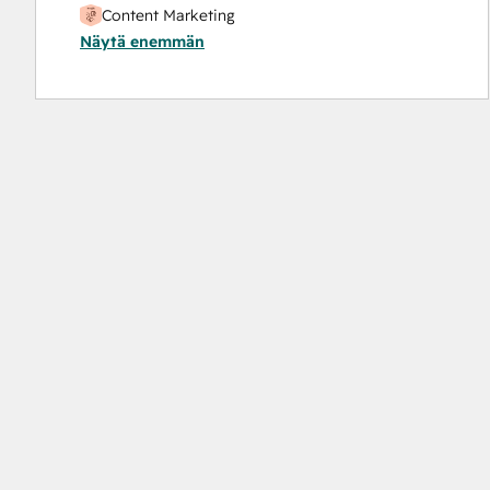
Content Marketing
Näytä enemmän
CRM Data Migration Certification
Data Integrations Certification
Digital Marketing
HubSpot
Content Hub
Software
HubSpot
Implementation
for
Partners
HubSpot Marketing Hub Software Certification
HubSpot Reporting
HubSpot Sales Hub Software Certification
HubSpot Solutions Partner
Inbound Marketing
Objectives-Based Onboarding
Platform Consulting
SEO