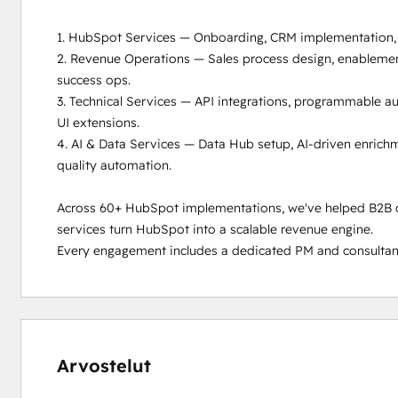
1. HubSpot Services — Onboarding, CRM implementation, m
2. Revenue Operations — Sales process design, enablemen
success ops.

3. Technical Services — API integrations, programmable 
UI extensions.

4. AI & Data Services — Data Hub setup, AI-driven enrich
quality automation.

Across 60+ HubSpot implementations, we've helped B2B c
services turn HubSpot into a scalable revenue engine.

Every engagement includes a dedicated PM and consultant
0 %
0 %
0 %
7 %
93 %
valmis
valmis
valmis
valmis
valmis
Arvostelut