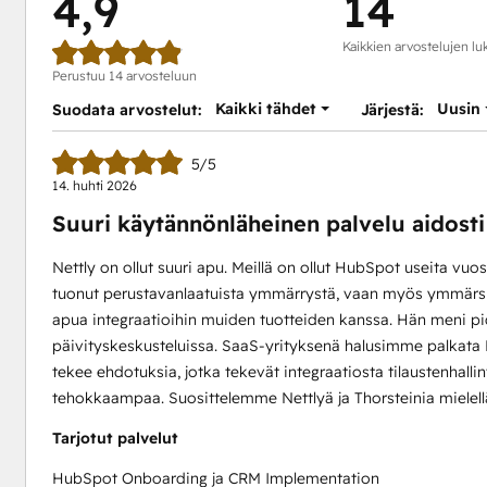
4,9
14
Kaikkien arvostelujen l
Perustuu 14 arvosteluun
Kaikki tähdet
Uusin
Suodata arvostelut:
Järjestä:
5/5
14. huhti 2026
Suuri käytännönläheinen palvelu aidost
Nettly on ollut suuri apu. Meillä on ollut HubSpot useita vuos
tuonut perustavanlaatuista ymmärrystä, vaan myös ymmärsi j
apua integraatioihin muiden tuotteiden kanssa. Hän meni p
päivityskeskusteluissa. SaaS-yrityksenä halusimme palkat
tekee ehdotuksia, jotka tekevät integraatiosta tilaustenhal
tehokkaampaa. Suosittelemme Nettlyä ja Thorsteinia mielell
Tarjotut palvelut
HubSpot Onboarding ja CRM Implementation