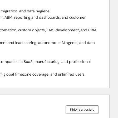
igration, and data hygiene.

t, ABM, reporting and dashboards, and customer 
automation, custom objects, CMS development, and CRM 
ment and lead scoring, autonomous AI agents, and data 
ompanies in SaaS, manufacturing, and professional 
, global timezone coverage, and unlimited users.
0 %
0 %
0 %
7 %
93 %
valmis
valmis
valmis
valmis
valmis
Kirjoita arvostelu