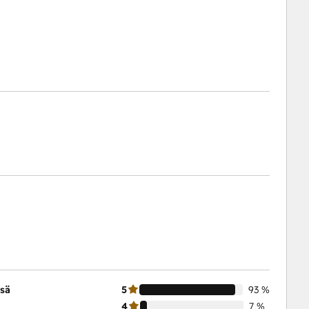
nsä
5
93 %
4
7 %