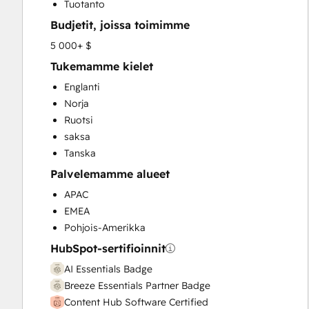
Tuotanto
Full Inbound Marketing Services
Budjetit, joissa toimimme
Help Desk Implementation
HubSpot Onboarding
5 000+ $
Knowledge Base Development
Tukemamme kielet
Paid Advertising
Englanti
Sales and Marketing Alignment
Norja
Sales Coaching and Training
Ruotsi
Sales Enablement
saksa
Search Engine Optimization
Tanska
Social Media
Palvelemamme alueet
Video Production
Website Design
APAC
Website Development
EMEA
Website Migration
Pohjois-Amerikka
HubSpot-sertifioinnit
AI Essentials Badge
Breeze Essentials Partner Badge
Content Hub Software Certified