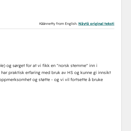
Käännetty from English.
Näytä original teksti
le) og sørget for at vi fikk en "norsk stemme" inn i
 har praktisk erfaring med bruk av HS og kunne gi innsikt
 oppmerksomhet og støtte - og vi vil fortsette å bruke