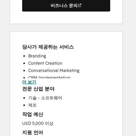
비즈니스 문의
당사가 제공하는 서비스
Branding
Content Creation
Conversational Marketing
CRM Implementation
더 보기
CRM Migration
전문 산업 분야
Custom API Integrations
기술 - 소프트웨어
Email Marketing
제조
Full Inbound Marketing Services
작업 예산
Help Desk Implementation
HubSpot Onboarding
USD 5,000 이상
Knowledge Base Development
지원 언어
Paid Advertising