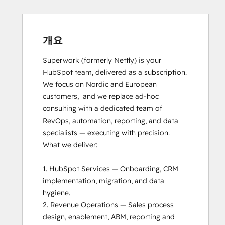
HubSpot Content Hub for Marketers
HubSpot Implementation for Partners
HubSpot Marketing Hub Software
Certification
개요
HubSpot Reporting
Superwork (formerly Nettly) is your 
HubSpot Sales Hub Software
HubSpot team, delivered as a subscription. 
Certification
We focus on Nordic and European 
HubSpot Solutions Partner
customers,  and we replace ad-hoc 
Inbound Marketing
consulting with a dedicated team of 
Objectives-Based Onboarding
RevOps, automation, reporting, and data 
Platform Consulting
specialists — executing with precision.

SEO II
What we deliver:

Service Hub Software
1. HubSpot Services — Onboarding, CRM 
implementation, migration, and data 
hygiene.

2. Revenue Operations — Sales process 
design, enablement, ABM, reporting and 