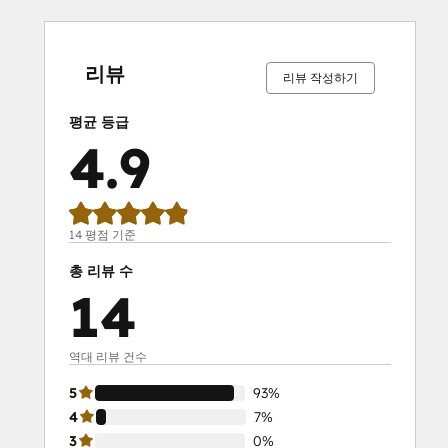
0%
0%
0%
7%
93%
0%
0%
0%
7%
93%
완
완
완
완
완
완
완
완
완
완
료
료
료
료
료
료
료
료
료
료
리뷰
리뷰 작성하기
평균 등급
4.9
14 평점 기준
총 리뷰 수
14
역대 리뷰 건수
5
93%
4
7%
3
0%