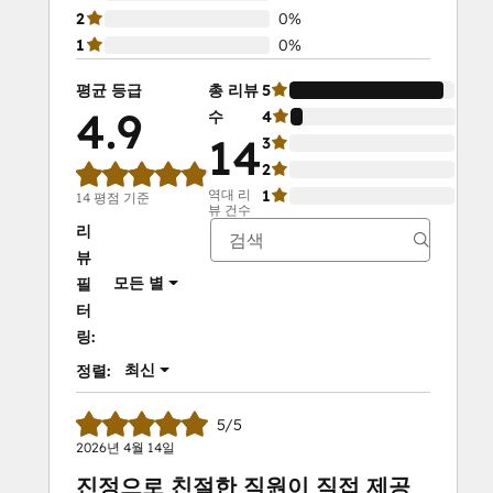
2
0%
1
0%
평균 등급
총 리뷰
5
93
4.9
수
4
7%
14
3
0%
2
0%
역대 리
1
0%
14 평점 기준
뷰 건수
리
뷰
모든 별
필
터
링:
최신
정렬:
5/5
2026년 4월 14일
진정으로 친절한 직원이 직접 제공