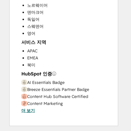
노르웨이어
Sales and Marketing Alignment
덴마크어
Sales Coaching and Training
독일어
Sales Enablement
스웨덴어
Search Engine Optimization
영어
Social Media
서비스 지역
Video Production
Website Design
APAC
Website Development
EMEA
Website Migration
북미
HubSpot 인증
AI Essentials Badge
Breeze Essentials Partner Badge
Content Hub Software Certified
Content Marketing
더 보기
CRM Data Migration Certification
Data Integrations Certification
Digital Marketing