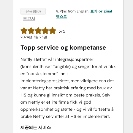
번역된 from English.
보기 original
유용함(0)
텍스트
보고서
5/5
2024년 3월 25일
Topp service og kompetanse
Nettly støttet vår integrasjonspartner
(konsulenthuset Tangible) og sørget for at vi fikk
en "norsk stemme" inn i
implemteringsprosjektet, men viktigere enn det
var at Nettly har praktisk erfaring med bruk av
HS og kunne gi innsikt om beste praksis. Selv
om Nettly er et lite firma fikk vi god
oppmerksomhet og støtte - og vi vil fortsette å
bruke Nettly selv etter at HS er implementert.
제공되는 서비스