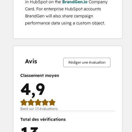
in HubSpot on the
BrandGen.io
Company
Card. For enterprise HubSpot accounts
BrandGen will also share campaign
performance data using a custom object.
0 %
0 %
0 %
8 %
92 %
0 %
0 %
0 %
8 %
92 %
effectué
effectué
effectué
effectué
effectué
effectué
effectué
effectué
effectué
effectué
Avis
Rédiger une évaluation
Classement moyen
4,9
Basé sur 13 évaluations
Total des vérifications