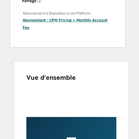
Partagé
Abonnement à BrandGen.io Ad Platform
Abonnement :
CPM Pricing + Monthly Account
Fee
Vue d'ensemble
Utilisez
les
touches
de
flèches
pour
voir