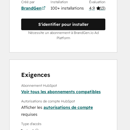
Créé par
Installation
Évaluation
BrandGen
100+ installations
4,9
(
13
)
S'identifier pour installer
Nécessite un abonnement à BrandGen.io Ad
Platform
Exigences
Abonnement HubSpot
Voir tous les abonnements compatibles
Autorisations de compte HubSpot
Afficher les
autorisations de compte
requises
Type d'accès