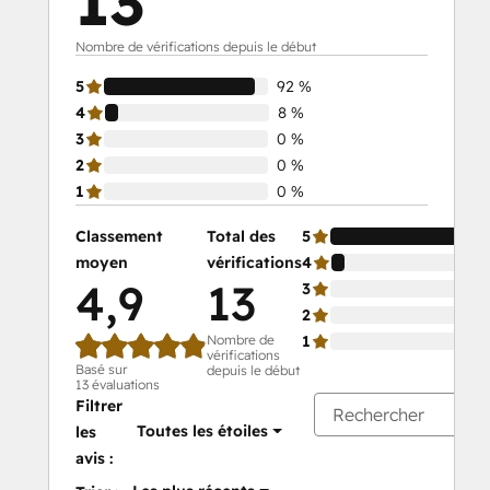
13
Nombre de vérifications depuis le début
5
92 %
4
8 %
3
0 %
2
0 %
1
0 %
Classement
Total des
5
moyen
vérifications
4
4,9
13
3
2
Nombre de
1
vérifications
Basé sur
depuis le début
13 évaluations
Filtrer
Toutes les étoiles
les
avis :