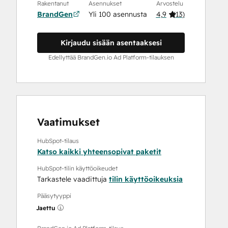
Rakentanut
Asennukset
Arvostelu
BrandGen
Yli 100 asennusta
4,9
(
13
)
Kirjaudu sisään asentaaksesi
Edellyttää BrandGen.io Ad Platform-tilauksen
Vaatimukset
HubSpot-tilaus
Katso kaikki yhteensopivat paketit
HubSpot-tilin käyttöoikeudet
Tarkastele vaadittuja
tilin käyttöoikeuksia
Pääsytyyppi
Jaettu