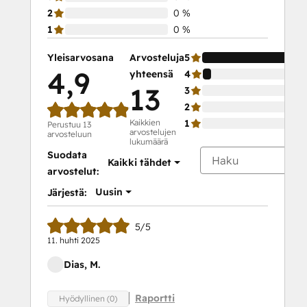
2
0 %
1
0 %
Yleisarvosana
Arvosteluja
5
4,9
yhteensä
4
13
3
2
Kaikkien
1
Perustuu 13
arvostelujen
arvosteluun
lukumäärä
Suodata
Kaikki tähdet
arvostelut:
Uusin
Järjestä:
5/5
11. huhti 2025
Dias, M.
Raportti
Hyödyllinen (0)