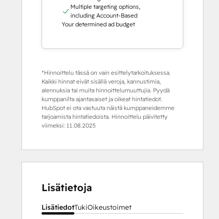
Multiple targeting options,
including Account-Based
Your determined ad budget
*Hinnoittelu tässä on vain esittelytarkoituksessa.
Kaikki hinnat eivät sisällä veroja, kannustimia,
alennuksia tai muita hinnoittelumuuttujia. Pyydä
kumppanilta ajantasaiset ja oikeat hintatiedot.
HubSpot ei ota vastuuta näistä kumppaneidemme
tarjoamista hintatiedoista. Hinnoittelu päivitetty
viimeksi:
11.08.2025
Lisätietoja
Lisätiedot
Tuki
Oikeustoimet