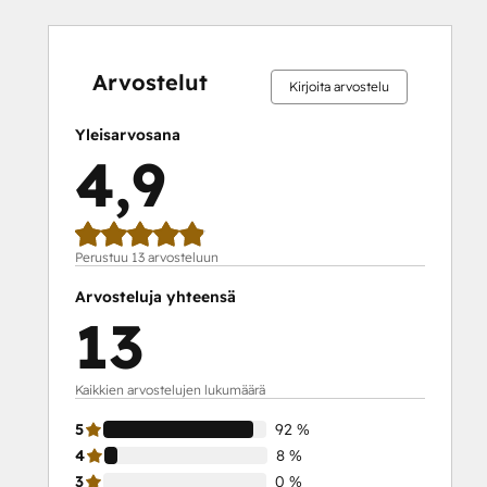
0 %
0 %
0 %
8 %
92 %
0 %
0 %
0 %
8 %
92 %
valmis
valmis
valmis
valmis
valmis
valmis
valmis
valmis
valmis
valmis
Arvostelut
Kirjoita arvostelu
Yleisarvosana
4,9
Perustuu 13 arvosteluun
Arvosteluja yhteensä
13
Kaikkien arvostelujen lukumäärä
5
92 %
4
8 %
3
0 %