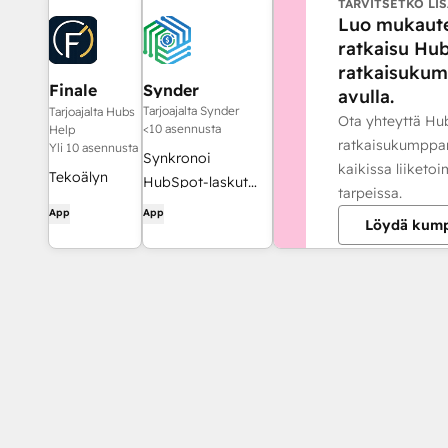
TARVITSETKO LIS
Luo mukaut
ratkaisu Hu
ratkaisuku
Finale
Synder
avulla.
Composer
Tarjoajalta Synder
Tarjoajalta Hubs
Ota yhteyttä Hu
<10 asennusta
Help
ratkaisukumppa
Yli 10 asennusta
Synkronoi
kaikissa liiketo
Tekoälyn
HubSpot-laskut
tarpeissa.
avulla luotu
QuickBooksiin,
App
App
Löydä kum
verkkosisältö,
NetSuiteen tai
joka on
Xeroon —
suunniteltu
suoriteperusteisella
HubSpotille.
kirjanpidolla ja
tulojen
kirjaamisella