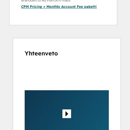
BrandGen.io Ad Platform-tilaus
CPM Pricing + Monthly Account Fee
paketti
Yhteenveto
Katso
muita
kohteita
käyttämällä
nuolipainikkeita