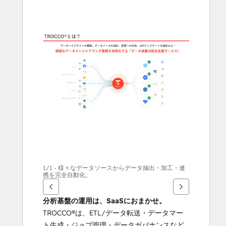
touches
de
flèches
pour
voir
d'autres
éléments
1/1 - 様々なデータソースからデータ抽出・加工・連
携を完全自動化。
分析基盤の運用は、SaaSにおまかせ。
TROCCO®は、ETL/データ転送・データマー
ト生成・ジョブ管理・データガバナンスなど