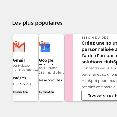
Les plus populaires
BESOIN D'AIDE ?
Créez une solu
personnalisée 
l'aide d'un par
Gmail
Google
solutions HubS
Calendar
par HubSpot
Connectez-vous aux
par HubSpot
525 k installations
281 k installations
partenaires solution
Intégrez
Réservez des
HubSpot pour tous 
HubSpot à
réunions
besoins commerciau
votre boîte de
Application
Application
rapidement et
Trouver un part
réception
facilement
grâce à
avec HubSpot
l'intégration
et Google
Gmail.