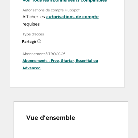
Voir tous les abonnements compatibles
Autorisations de compte HubSpot
Afficher les
autorisations de compte
requises
Type d'accès
Partagé
Abonnement à TROCCO®
Abonnements :
Free
,
Startar
,
Essential
ou
Advanced
Vue d'ensemble
Utilisez
les