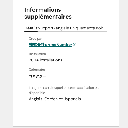
Informations
supplémentaires
Détails
Support (anglais uniquement)
Droit
Créé par
株式会社primeNumber
Installation
200+ installations
Catégories
コネクター
Langues dans lesquelles cette application est
disponible
Anglais
,
Coréen
et
Japonais