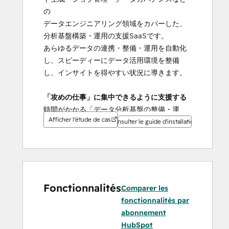
の
データエンジニアリング領域をカバーした、
分析基盤構築・運用の支援SaaSです。
あらゆるデータの連携・整備・運用を自動化
し、スピーディーにデータ活用環境を整備
し、インサイトを得やすい状況に導きます。
「攻めの仕事」に集中できるように支援する
時間がかかる「データ分析基盤の整備・運
Afficher l'étude de cas
用」は、私たちの仕事です。すべてのデータ
Consulter le guide d'installation
エンジニアが、攻めのデータ分析に集中でき
るように。
Fonctionnalités
Comparer les
fonctionnalités par
abonnement
HubSpot