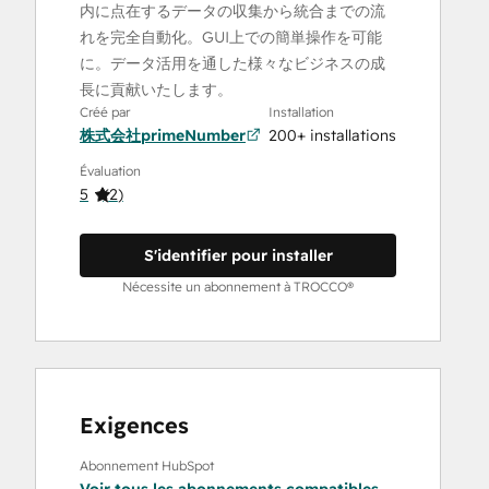
内に点在するデータの収集から統合までの流
れを完全自動化。GUI上での簡単操作を可能
に。データ活用を通した様々なビジネスの成
長に貢献いたします。
Créé par
Installation
株式会社primeNumber
200+ installations
Évaluation
5
(
2
)
S'identifier pour installer
Nécessite un abonnement à TROCCO®
Exigences
Abonnement HubSpot