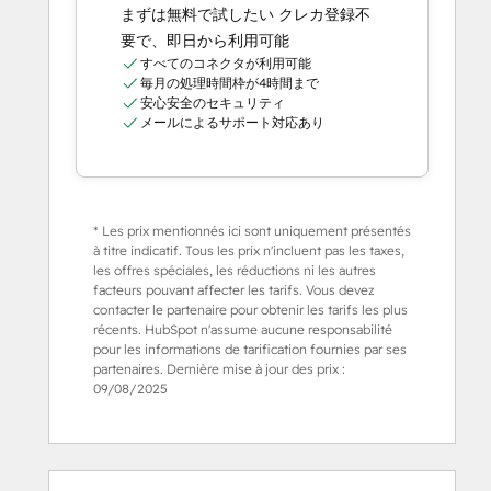
まずは無料で試したい クレカ登録不
要で、即日から利用可能
すべてのコネクタが利用可能
毎月の処理時間枠が4時間まで
安心安全のセキュリティ
メールによるサポート対応あり
* Les prix mentionnés ici sont uniquement présentés
à titre indicatif. Tous les prix n'incluent pas les taxes,
les offres spéciales, les réductions ni les autres
facteurs pouvant affecter les tarifs. Vous devez
contacter le partenaire pour obtenir les tarifs les plus
récents. HubSpot n'assume aucune responsabilité
pour les informations de tarification fournies par ses
partenaires. Dernière mise à jour des prix :
09/08/2025