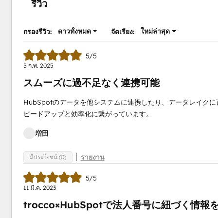
รีวิว
ดาวทั้งหมด
ใหม่ล่าสุด
กรองรีวิว:
จัดเรียง:
5/5
5 ก.พ. 2025
スムーズに過不足なく連携可能
HubSpotのデータを他システムに連携したり、データレイ
ピードアップと効率化に繋がっています。
増田
รายงาน
มีประโยชน์ (0)
5/5
11 มี.ค. 2023
trocco×HubSpotで法人番号に紐づく情