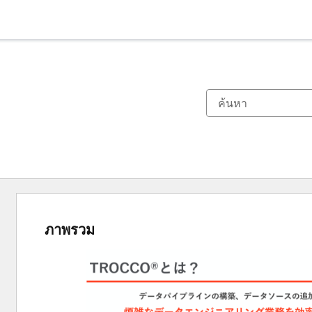
ภาพรวม
ใช้
ปุ่ม
ลูก
ศร