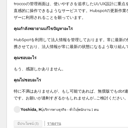
troccoの管理画面は、使いやすさを追求したUI/UX設計に
直感的に操作できるようなサービスです。Hubspotの更新作
ザーに利用されることを願っています。
คุณกำลังพยายามแก้ไขปัญหาอะไร
HubSpotを利用して法人情報を管理しております。常に最新の情報
携させており、法人情報が常に最新の状態になるよう取り組ん
คุณชอบอะไร
もう、感謝しかありません。
คุณไม่ชอบอะไร
特に不満はありませんが、もし可能であれば、無償版でもdbt
です。お願いが過剰すぎるかもしれませんが…ご検討ください
Yoshida, H.
บริการทางธุรกิจ - ทั่วไป
พนักงาน 1 คน
รายงาน
มีประโยชน์ (3)