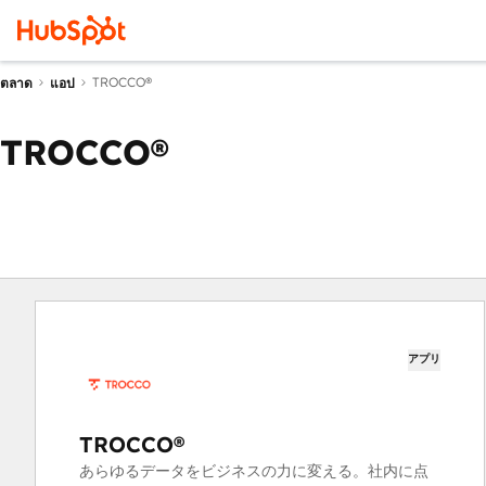
TROCCO®
ตลาด
แอป
TROCCO®
アプリ
TROCCO®
あらゆるデータをビジネスの力に変える。社内に点