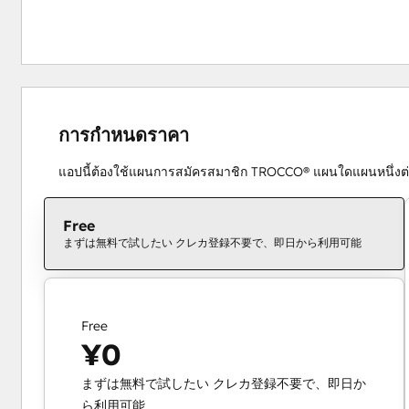
การกำหนดราคา
แอปนี้ต้องใช้แผนการสมัครสมาชิก TROCCO® แผนใดแผนหนึ่งต่อ
Free
まずは無料で試したい クレカ登録不要で、即日から利用可能
Free
¥0
まずは無料で試したい クレカ登録不要で、即日か
ら利用可能